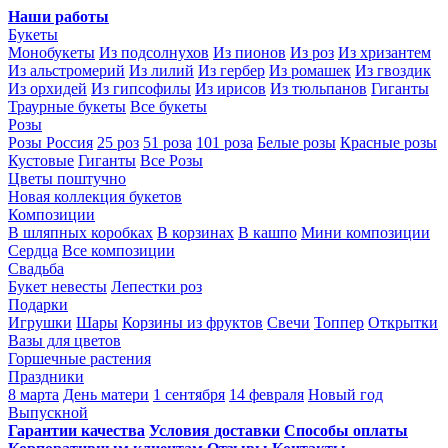
Наши работы
Букеты
Монобукеты
Из подсолнухов
Из пионов
Из роз
Из хризантем
Из альстромерий
Из лилий
Из гербер
Из ромашек
Из гвоздик
Из орхидей
Из гипсофилы
Из ирисов
Из тюльпанов
Гиганты
Траурные букеты
Все букеты
Розы
Розы Россия
25 роз
51 роза
101 роза
Белые розы
Красные розы
Кустовые
Гиганты
Все Розы
Цветы поштучно
Новая коллекция букетов
Композиции
В шляпных коробках
В корзинах
В кашпо
Мини композиции
Сердца
Все композиции
Свадьба
Букет невесты
Лепестки роз
Подарки
Игрушки
Шары
Корзины из фруктов
Свечи
Топпер
Открытки
Вазы для цветов
Горшечные растения
Праздники
8 марта
День матери
1 сентября
14 февраля
Новый год
Выпускной
Гарантии качества
Условия доставки
Способы оплаты