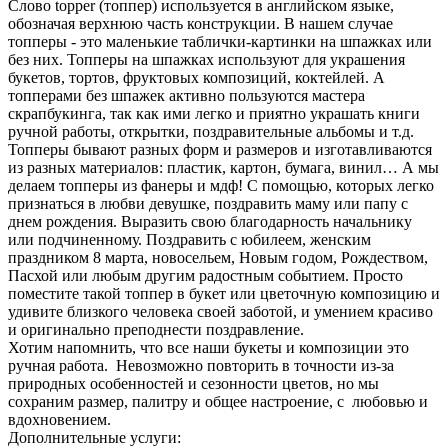
Слово topper (топпер) используется в английском языке,
обозначая верхнюю часть конструкции. В нашем случае
топперы - это маленькие таблички-картинки на шпажках или
без них. Топперы на шпажках используют для украшения
букетов, тортов, фруктовых композиций, коктейлей. А
топперами без шпажек активно пользуются мастера
скрапбукинга, так как ими легко и приятно украшать книги
ручной работы, открытки, поздравительные альбомы и т.д.
Топперы бывают разных форм и размеров и изготавливаются
из разных материалов: пластик, картон, бумага, винил… А мы
делаем топперы из фанеры и мдф! С помощью, которых легко
признаться в любви девушке, поздравить маму или папу с
днем рождения. Выразить свою благодарность начальнику
или подчиненному. Поздравить с юбилеем, женским
праздником 8 марта, новосельем, Новым годом, Рождеством,
Пасхой или любым другим радостным событием. Просто
поместите такой топпер в букет или цветочную композицию и
удивите близкого человека своей заботой, и умением красиво
и оригинально преподнести поздравление.
Хотим напомнить, что все наши букеты и композиции это
ручная работа. Невозможно повторить в точности из-за
природных особенностей и сезонности цветов, но мы
сохраним размер, палитру и общее настроение, с любовью и
вдохновением.
Дополнительные услуги: