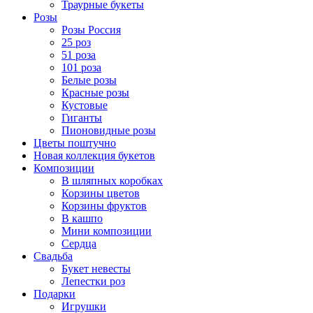
Траурные букеты
Розы
Розы Россия
25 роз
51 роза
101 роза
Белые розы
Красные розы
Кустовые
Гиганты
Пионовидные розы
Цветы поштучно
Новая коллекция букетов
Композиции
В шляпных коробках
Корзины цветов
Корзины фруктов
В кашпо
Мини композиции
Сердца
Свадьба
Букет невесты
Лепестки роз
Подарки
Игрушки