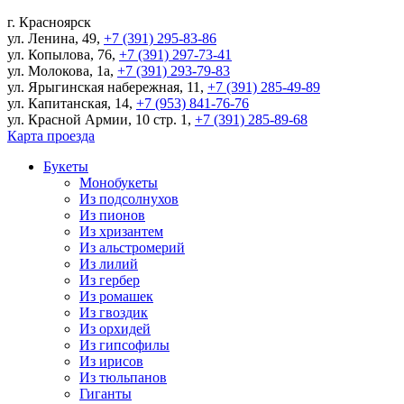
г.
Красноярск
ул. Ленина, 49
,
+7 (391) 295-83-86
ул. Копылова, 76
,
+7 (391) 297-73-41
ул. Молокова, 1а
,
+7 (391) 293-79-83
ул. Ярыгинская набережная, 11
,
+7 (391) 285-49-89
ул. Капитанская, 14
,
+7 (953) 841-76-76
ул. Красной Армии, 10 стр. 1
,
+7 (391) 285-89-68
Карта проезда
Букеты
Монобукеты
Из подсолнухов
Из пионов
Из хризантем
Из альстромерий
Из лилий
Из гербер
Из ромашек
Из гвоздик
Из орхидей
Из гипсофилы
Из ирисов
Из тюльпанов
Гиганты