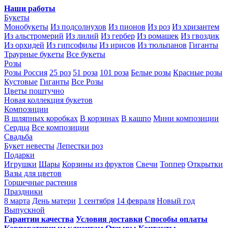
Наши работы
Букеты
Монобукеты
Из подсолнухов
Из пионов
Из роз
Из хризантем
Из альстромерий
Из лилий
Из гербер
Из ромашек
Из гвоздик
Из орхидей
Из гипсофилы
Из ирисов
Из тюльпанов
Гиганты
Траурные букеты
Все букеты
Розы
Розы Россия
25 роз
51 роза
101 роза
Белые розы
Красные розы
Кустовые
Гиганты
Все Розы
Цветы поштучно
Новая коллекция букетов
Композиции
В шляпных коробках
В корзинах
В кашпо
Мини композиции
Сердца
Все композиции
Свадьба
Букет невесты
Лепестки роз
Подарки
Игрушки
Шары
Корзины из фруктов
Свечи
Топпер
Открытки
Вазы для цветов
Горшечные растения
Праздники
8 марта
День матери
1 сентября
14 февраля
Новый год
Выпускной
Гарантии качества
Условия доставки
Способы оплаты