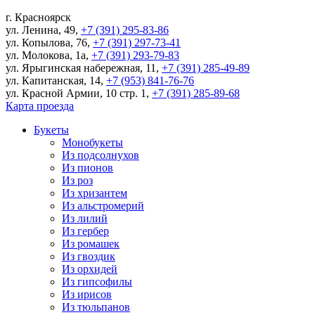
г.
Красноярск
ул. Ленина, 49
,
+7 (391) 295-83-86
ул. Копылова, 76
,
+7 (391) 297-73-41
ул. Молокова, 1а
,
+7 (391) 293-79-83
ул. Ярыгинская набережная, 11
,
+7 (391) 285-49-89
ул. Капитанская, 14
,
+7 (953) 841-76-76
ул. Красной Армии, 10 стр. 1
,
+7 (391) 285-89-68
Карта проезда
Букеты
Монобукеты
Из подсолнухов
Из пионов
Из роз
Из хризантем
Из альстромерий
Из лилий
Из гербер
Из ромашек
Из гвоздик
Из орхидей
Из гипсофилы
Из ирисов
Из тюльпанов