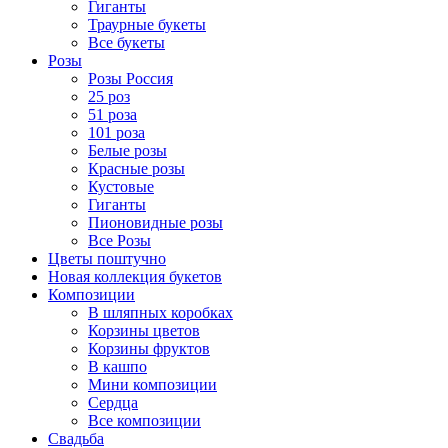
Гиганты
Траурные букеты
Все букеты
Розы
Розы Россия
25 роз
51 роза
101 роза
Белые розы
Красные розы
Кустовые
Гиганты
Пионовидные розы
Все Розы
Цветы поштучно
Новая коллекция букетов
Композиции
В шляпных коробках
Корзины цветов
Корзины фруктов
В кашпо
Мини композиции
Сердца
Все композиции
Свадьба