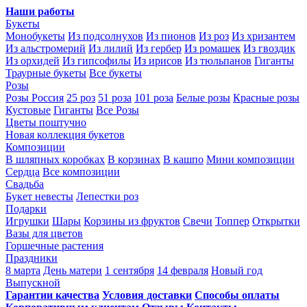
Наши работы
Букеты
Монобукеты
Из подсолнухов
Из пионов
Из роз
Из хризантем
Из альстромерий
Из лилий
Из гербер
Из ромашек
Из гвоздик
Из орхидей
Из гипсофилы
Из ирисов
Из тюльпанов
Гиганты
Траурные букеты
Все букеты
Розы
Розы Россия
25 роз
51 роза
101 роза
Белые розы
Красные розы
Кустовые
Гиганты
Все Розы
Цветы поштучно
Новая коллекция букетов
Композиции
В шляпных коробках
В корзинах
В кашпо
Мини композиции
Сердца
Все композиции
Свадьба
Букет невесты
Лепестки роз
Подарки
Игрушки
Шары
Корзины из фруктов
Свечи
Топпер
Открытки
Вазы для цветов
Горшечные растения
Праздники
8 марта
День матери
1 сентября
14 февраля
Новый год
Выпускной
Гарантии качества
Условия доставки
Способы оплаты