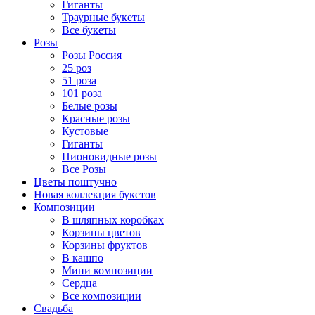
Гиганты
Траурные букеты
Все букеты
Розы
Розы Россия
25 роз
51 роза
101 роза
Белые розы
Красные розы
Кустовые
Гиганты
Пионовидные розы
Все Розы
Цветы поштучно
Новая коллекция букетов
Композиции
В шляпных коробках
Корзины цветов
Корзины фруктов
В кашпо
Мини композиции
Сердца
Все композиции
Свадьба