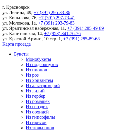
г.
Красноярск
ул. Ленина, 49
,
+7 (391) 295-83-86
ул. Копылова, 76
,
+7 (391) 297-73-41
ул. Молокова, 1а
,
+7 (391) 293-79-83
ул. Ярыгинская набережная, 11
,
+7 (391) 285-49-89
ул. Капитанская, 14
,
+7 (953) 841-76-76
ул. Красной Армии, 10 стр. 1
,
+7 (391) 285-89-68
Карта проезда
Букеты
Монобукеты
Из подсолнухов
Из пионов
Из роз
Из хризантем
Из альстромерий
Из лилий
Из гербер
Из ромашек
Из гвоздик
Из орхидей
Из гипсофилы
Из ирисов
Из тюльпанов