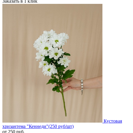
Заказать в 1 клик
Кустовая
хризантема "Кеннеди"(250 руб/шт)
от
250
руб.