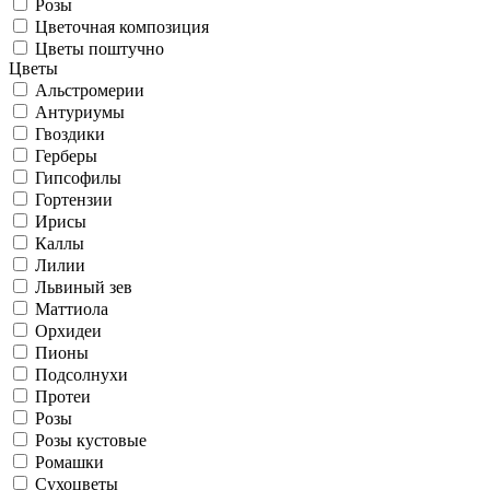
Розы
Цветочная композиция
Цветы поштучно
Цветы
Альстромерии
Антуриумы
Гвоздики
Герберы
Гипсофилы
Гортензии
Ирисы
Каллы
Лилии
Львиный зев
Маттиола
Орхидеи
Пионы
Подсолнухи
Протеи
Розы
Розы кустовые
Ромашки
Сухоцветы