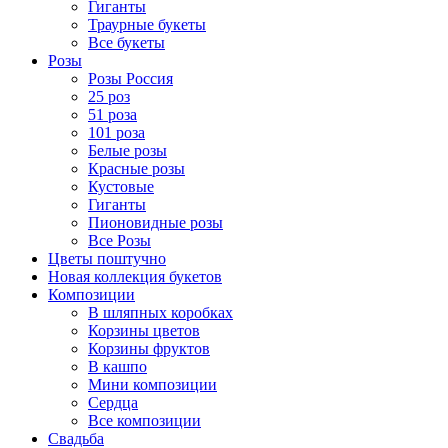
Гиганты
Траурные букеты
Все букеты
Розы
Розы Россия
25 роз
51 роза
101 роза
Белые розы
Красные розы
Кустовые
Гиганты
Пионовидные розы
Все Розы
Цветы поштучно
Новая коллекция букетов
Композиции
В шляпных коробках
Корзины цветов
Корзины фруктов
В кашпо
Мини композиции
Сердца
Все композиции
Свадьба