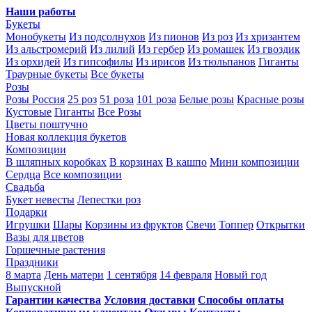
Наши работы
Букеты
Монобукеты
Из подсолнухов
Из пионов
Из роз
Из хризантем
Из альстромерий
Из лилий
Из гербер
Из ромашек
Из гвоздик
Из орхидей
Из гипсофилы
Из ирисов
Из тюльпанов
Гиганты
Траурные букеты
Все букеты
Розы
Розы Россия
25 роз
51 роза
101 роза
Белые розы
Красные розы
Кустовые
Гиганты
Все Розы
Цветы поштучно
Новая коллекция букетов
Композиции
В шляпных коробках
В корзинах
В кашпо
Мини композиции
Сердца
Все композиции
Свадьба
Букет невесты
Лепестки роз
Подарки
Игрушки
Шары
Корзины из фруктов
Свечи
Топпер
Открытки
Вазы для цветов
Горшечные растения
Праздники
8 марта
День матери
1 сентября
14 февраля
Новый год
Выпускной
Гарантии качества
Условия доставки
Способы оплаты