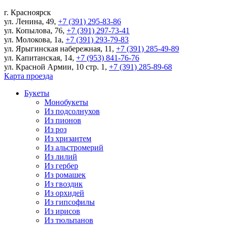
г.
Красноярск
ул. Ленина, 49
,
+7 (391) 295-83-86
ул. Копылова, 76
,
+7 (391) 297-73-41
ул. Молокова, 1а
,
+7 (391) 293-79-83
ул. Ярыгинская набережная, 11
,
+7 (391) 285-49-89
ул. Капитанская, 14
,
+7 (953) 841-76-76
ул. Красной Армии, 10 стр. 1
,
+7 (391) 285-89-68
Карта проезда
Букеты
Монобукеты
Из подсолнухов
Из пионов
Из роз
Из хризантем
Из альстромерий
Из лилий
Из гербер
Из ромашек
Из гвоздик
Из орхидей
Из гипсофилы
Из ирисов
Из тюльпанов