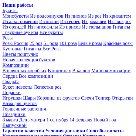
Наши работы
Букеты
Монобукеты
Из подсолнухов
Из пионов
Из роз
Из хризантем
Из альстромерий
Из лилий
Из гербер
Из ромашек
Из гвоздик
Из орхидей
Из гипсофилы
Из ирисов
Из тюльпанов
Гиганты
Траурные букеты
Все букеты
Розы
Розы Россия
25 роз
51 роза
101 роза
Белые розы
Красные розы
Кустовые
Гиганты
Все Розы
Цветы поштучно
Новая коллекция букетов
Композиции
В шляпных коробках
В корзинах
В кашпо
Мини композиции
Сердца
Все композиции
Свадьба
Букет невесты
Лепестки роз
Подарки
Игрушки
Шары
Корзины из фруктов
Свечи
Топпер
Открытки
Вазы для цветов
Горшечные растения
Праздники
8 марта
День матери
1 сентября
14 февраля
Новый год
Выпускной
Гарантии качества
Условия доставки
Способы оплаты