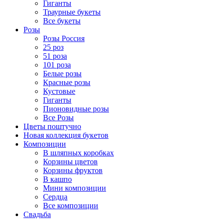
Гиганты
Траурные букеты
Все букеты
Розы
Розы Россия
25 роз
51 роза
101 роза
Белые розы
Красные розы
Кустовые
Гиганты
Пионовидные розы
Все Розы
Цветы поштучно
Новая коллекция букетов
Композиции
В шляпных коробках
Корзины цветов
Корзины фруктов
В кашпо
Мини композиции
Сердца
Все композиции
Свадьба