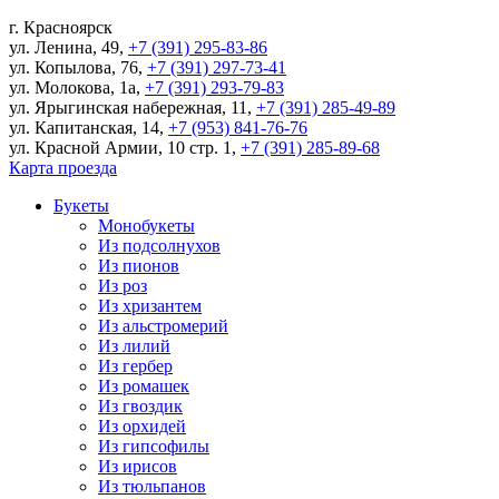
г.
Красноярск
ул. Ленина, 49
,
+7 (391) 295-83-86
ул. Копылова, 76
,
+7 (391) 297-73-41
ул. Молокова, 1а
,
+7 (391) 293-79-83
ул. Ярыгинская набережная, 11
,
+7 (391) 285-49-89
ул. Капитанская, 14
,
+7 (953) 841-76-76
ул. Красной Армии, 10 стр. 1
,
+7 (391) 285-89-68
Карта проезда
Букеты
Монобукеты
Из подсолнухов
Из пионов
Из роз
Из хризантем
Из альстромерий
Из лилий
Из гербер
Из ромашек
Из гвоздик
Из орхидей
Из гипсофилы
Из ирисов
Из тюльпанов