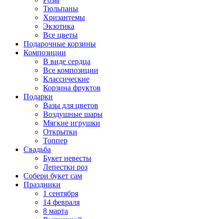
Тюльпаны
Хризантемы
Экзотика
Все цветы
Подарочные корзины
Композиции
В виде сердца
Все композиции
Классические
Корзина фруктов
Подарки
Вазы для цветов
Воздушные шары
Мягкие игрушки
Открытки
Топпер
Свадьба
Букет невесты
Лепестки роз
Собери букет сам
Праздники
1 сентября
14 февраля
8 марта