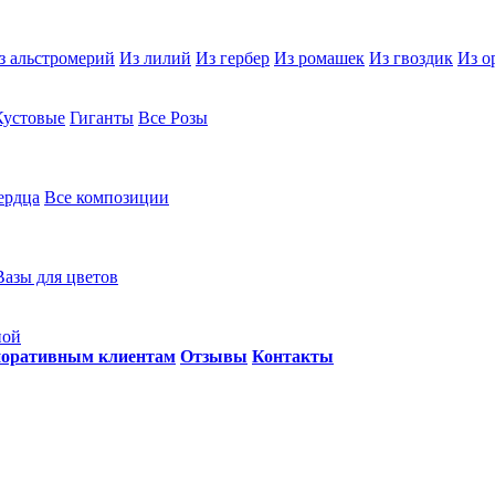
з альстромерий
Из лилий
Из гербер
Из ромашек
Из гвоздик
Из о
Кустовые
Гиганты
Все Розы
ердца
Все композиции
Вазы для цветов
ной
оративным клиентам
Отзывы
Контакты