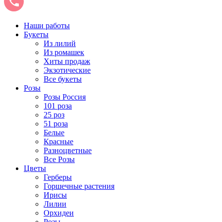
Наши работы
Букеты
Из лилий
Из ромашек
Хиты продаж
Экзотические
Все букеты
Розы
Розы Россия
101 роза
25 роз
51 роза
Белые
Красные
Разноцветные
Все Розы
Цветы
Герберы
Горшечные растения
Ирисы
Лилии
Орхидеи
Розы