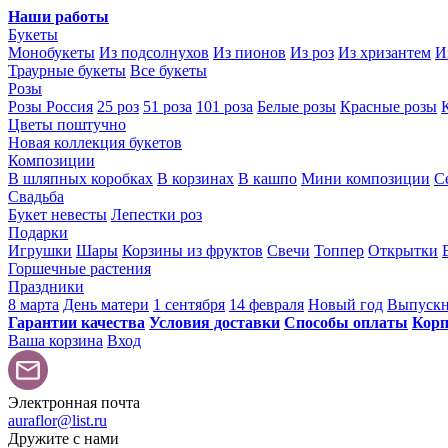
Наши работы
Букеты
Монобукеты
Из подсолнухов
Из пионов
Из роз
Из хризантем
И
Траурные букеты
Все букеты
Розы
Розы Россия
25 роз
51 роза
101 роза
Белые розы
Красные розы
Цветы поштучно
Новая коллекция букетов
Композиции
В шляпных коробках
В корзинах
В кашпо
Мини композиции
С
Свадьба
Букет невесты
Лепестки роз
Подарки
Игрушки
Шары
Корзины из фруктов
Свечи
Топпер
Открытки
Горшечные растения
Праздники
8 марта
День матери
1 сентября
14 февраля
Новый год
Выпуск
Гарантии качества
Условия доставки
Способы оплаты
Корп
Ваша корзина
Вход
Электронная почта
auraflor@list.ru
Дружите с нами