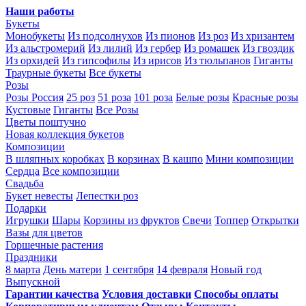
Наши работы
Букеты
Монобукеты
Из подсолнухов
Из пионов
Из роз
Из хризантем
Из альстромерий
Из лилий
Из гербер
Из ромашек
Из гвоздик
Из орхидей
Из гипсофилы
Из ирисов
Из тюльпанов
Гиганты
Траурные букеты
Все букеты
Розы
Розы Россия
25 роз
51 роза
101 роза
Белые розы
Красные розы
Кустовые
Гиганты
Все Розы
Цветы поштучно
Новая коллекция букетов
Композиции
В шляпных коробках
В корзинах
В кашпо
Мини композиции
Сердца
Все композиции
Свадьба
Букет невесты
Лепестки роз
Подарки
Игрушки
Шары
Корзины из фруктов
Свечи
Топпер
Открытки
Вазы для цветов
Горшечные растения
Праздники
8 марта
День матери
1 сентября
14 февраля
Новый год
Выпускной
Гарантии качества
Условия доставки
Способы оплаты