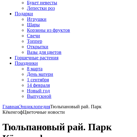
Букет невесты
Лепестки роз
Подарки
Игрушки
Шары
Корзины из фруктов
Свечи
Топпер
Открытки
Вазы для цветов
Горшечные растения
Праздники
8 марта
День матери
1 сентября
14 февраля
Новый год
Выпускной
Главная
Энциклопедия
Тюльпановый рай. Парк
Кёкенгоф
Цветочные новости
Тюльпановый рай. Парк