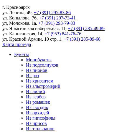
г.
Красноярск
ул. Ленина, 49
,
+7 (391) 295-83-86
ул. Копылова, 76
,
+7 (391) 297-73-41
ул. Молокова, 1а
,
+7 (391) 293-79-83
ул. Ярыгинская набережная, 11
,
+7 (391) 285-49-89
ул. Капитанская, 14
,
+7 (953) 841-76-76
ул. Красной Армии, 10 стр. 1
,
+7 (391) 285-89-68
Карта проезда
Букеты
Монобукеты
Из подсолнухов
Из пионов
Из роз
Из хризантем
Из альстромерий
Из лилий
Из гербер
Из ромашек
Из гвоздик
Из орхидей
Из гипсофилы
Из ирисов
Из тюльпанов