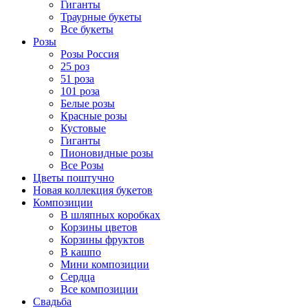
Гиганты
Траурные букеты
Все букеты
Розы
Розы Россия
25 роз
51 роза
101 роза
Белые розы
Красные розы
Кустовые
Гиганты
Пионовидные розы
Все Розы
Цветы поштучно
Новая коллекция букетов
Композиции
В шляпных коробках
Корзины цветов
Корзины фруктов
В кашпо
Мини композиции
Сердца
Все композиции
Свадьба