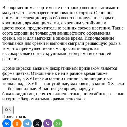
В современном ассортименте пестроокрашенные занимают
малую часть всех зарегистрированных сортов. Основное
внимание селекционеров обращено на получение форм с
крупными, яркими цветками, с крепким устойчивым
цветоносом, предпочтительно ранних сроков цветения. Такие
сорта хороши не только для ландшафтного оформления,
срезки, но и для выгонки в зимнее время. Использование
тюльпанов для срезки и выгонки сыграли решающую роль в
том, что преимущественным спросом пользуются
высокорослые сорта с крупными размерами всех частей
растения.
Кроме окраски важным декоративным признаком является
форма цветка. Отношение к ней в разное время также
менялось; в XVI веке особенно ценились лилиецветные
тюльпаны, в XVII — попугайные, махровые, в конце XX века
— бокаловидные. В настоящее время, наряду с
бокаловидными, ценятся лилиецветные, попугайные, зеленые
и сорта с бахромчатыми краями лепестков.
👍
0
Поделиться: