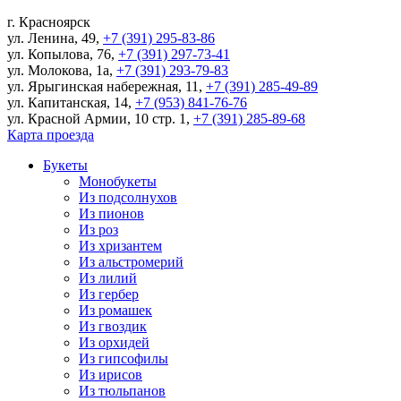
г.
Красноярск
ул. Ленина, 49
,
+7 (391) 295-83-86
ул. Копылова, 76
,
+7 (391) 297-73-41
ул. Молокова, 1а
,
+7 (391) 293-79-83
ул. Ярыгинская набережная, 11
,
+7 (391) 285-49-89
ул. Капитанская, 14
,
+7 (953) 841-76-76
ул. Красной Армии, 10 стр. 1
,
+7 (391) 285-89-68
Карта проезда
Букеты
Монобукеты
Из подсолнухов
Из пионов
Из роз
Из хризантем
Из альстромерий
Из лилий
Из гербер
Из ромашек
Из гвоздик
Из орхидей
Из гипсофилы
Из ирисов
Из тюльпанов