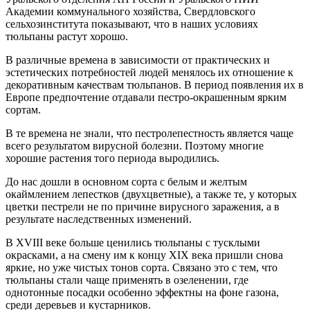
Академии коммунального хозяйства, Свердловского
сельхозинститута показывают, что в наших условиях
тюльпаны растут хорошо.
В различные времена в зависимости от практических и
эстетических потребностей людей менялось их отношение к
декоративным качествам тюльпанов. В период появления их в
Европе предпочтение отдавали пестро-окрашенным ярким
сортам.
В те времена не знали, что пестролепестность является чаще
всего результатом вирусной болезни. Поэтому многие
хорошие растения того периода выродились.
До нас дошли в основном сорта с белым и желтым
окаймлением лепестков (двухцветные), а также те, у которых
цветки пестрели не по причине вирусного заражения, а в
результате наследственных изменений.
В XVIII веке больше ценились тюльпаны с тусклыми
окрасками, а на смену им к концу XIX века пришли снова
яркие, но уже чистых тонов сорта. Связано это с тем, что
тюльпаны стали чаще применять в озеленении, где
однотонные посадки особенно эффектны на фоне газона,
среди деревьев и кустарников.