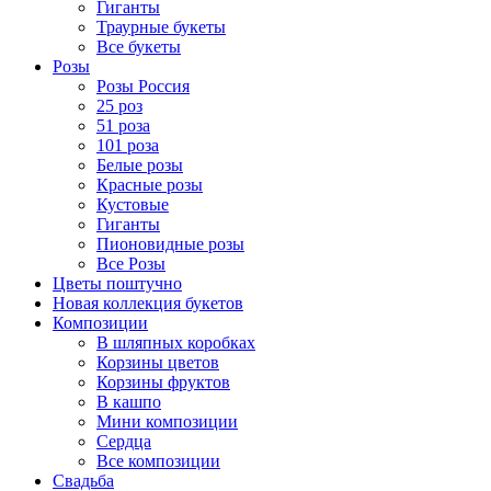
Гиганты
Траурные букеты
Все букеты
Розы
Розы Россия
25 роз
51 роза
101 роза
Белые розы
Красные розы
Кустовые
Гиганты
Пионовидные розы
Все Розы
Цветы поштучно
Новая коллекция букетов
Композиции
В шляпных коробках
Корзины цветов
Корзины фруктов
В кашпо
Мини композиции
Сердца
Все композиции
Свадьба