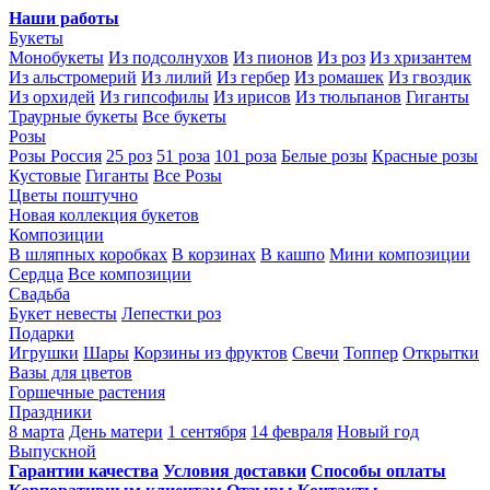
Наши работы
Букеты
Монобукеты
Из подсолнухов
Из пионов
Из роз
Из хризантем
Из альстромерий
Из лилий
Из гербер
Из ромашек
Из гвоздик
Из орхидей
Из гипсофилы
Из ирисов
Из тюльпанов
Гиганты
Траурные букеты
Все букеты
Розы
Розы Россия
25 роз
51 роза
101 роза
Белые розы
Красные розы
Кустовые
Гиганты
Все Розы
Цветы поштучно
Новая коллекция букетов
Композиции
В шляпных коробках
В корзинах
В кашпо
Мини композиции
Сердца
Все композиции
Свадьба
Букет невесты
Лепестки роз
Подарки
Игрушки
Шары
Корзины из фруктов
Свечи
Топпер
Открытки
Вазы для цветов
Горшечные растения
Праздники
8 марта
День матери
1 сентября
14 февраля
Новый год
Выпускной
Гарантии качества
Условия доставки
Способы оплаты