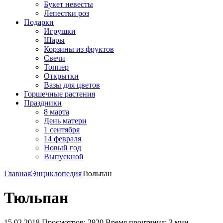
Букет невесты
Лепестки роз
Подарки
Игрушки
Шары
Корзины из фруктов
Свечи
Топпер
Открытки
Вазы для цветов
Горшечные растения
Праздники
8 марта
День матери
1 сентября
14 февраля
Новый год
Выпускной
Главная
Энциклопедия
Тюльпан
Тюльпан
15.02.2018
Просмотров: 2920
Время прочтения: 3 мин.