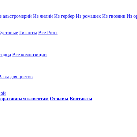
з альстромерий
Из лилий
Из гербер
Из ромашек
Из гвоздик
Из о
Кустовые
Гиганты
Все Розы
ердца
Все композиции
Вазы для цветов
ной
оративным клиентам
Отзывы
Контакты