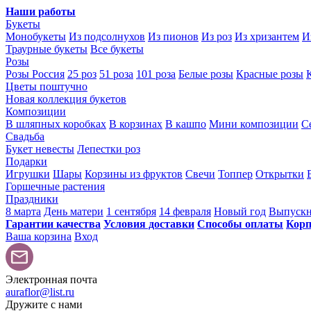
Наши работы
Букеты
Монобукеты
Из подсолнухов
Из пионов
Из роз
Из хризантем
И
Траурные букеты
Все букеты
Розы
Розы Россия
25 роз
51 роза
101 роза
Белые розы
Красные розы
Цветы поштучно
Новая коллекция букетов
Композиции
В шляпных коробках
В корзинах
В кашпо
Мини композиции
С
Свадьба
Букет невесты
Лепестки роз
Подарки
Игрушки
Шары
Корзины из фруктов
Свечи
Топпер
Открытки
Горшечные растения
Праздники
8 марта
День матери
1 сентября
14 февраля
Новый год
Выпуск
Гарантии качества
Условия доставки
Способы оплаты
Корп
Ваша корзина
Вход
Электронная почта
auraflor@list.ru
Дружите с нами