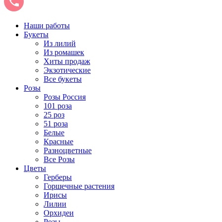
Наши работы
Букеты
Из лилий
Из ромашек
Хиты продаж
Экзотические
Все букеты
Розы
Розы Россия
101 роза
25 роз
51 роза
Белые
Красные
Разноцветные
Все Розы
Цветы
Герберы
Горшечные растения
Ирисы
Лилии
Орхидеи
Розы