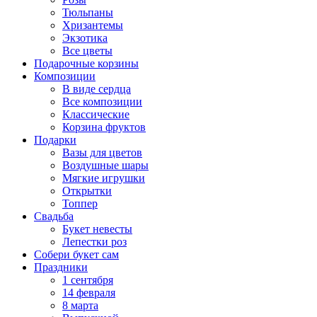
Тюльпаны
Хризантемы
Экзотика
Все цветы
Подарочные корзины
Композиции
В виде сердца
Все композиции
Классические
Корзина фруктов
Подарки
Вазы для цветов
Воздушные шары
Мягкие игрушки
Открытки
Топпер
Свадьба
Букет невесты
Лепестки роз
Собери букет сам
Праздники
1 сентября
14 февраля
8 марта