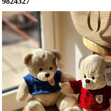
9824327