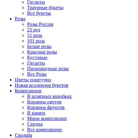
Гиганты
Траурные букеты
Все букеты
Розы
Розы Россия
25 роз
51 роза
101 роза
Белые розы
Красные розы
Кустовые
Гиганты
Пионовидные розы
Все Розы
Цветы поштучно
Новая коллекция букетов
Композиции
В шляпных коробках
Корзины цветов
Корзины фруктов
В кашпо
Мини композиции
Сердца
Все композиции
Свадьба