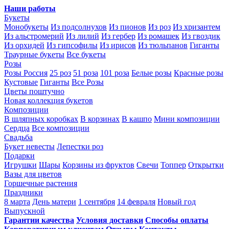
Наши работы
Букеты
Монобукеты
Из подсолнухов
Из пионов
Из роз
Из хризантем
Из альстромерий
Из лилий
Из гербер
Из ромашек
Из гвоздик
Из орхидей
Из гипсофилы
Из ирисов
Из тюльпанов
Гиганты
Траурные букеты
Все букеты
Розы
Розы Россия
25 роз
51 роза
101 роза
Белые розы
Красные розы
Кустовые
Гиганты
Все Розы
Цветы поштучно
Новая коллекция букетов
Композиции
В шляпных коробках
В корзинах
В кашпо
Мини композиции
Сердца
Все композиции
Свадьба
Букет невесты
Лепестки роз
Подарки
Игрушки
Шары
Корзины из фруктов
Свечи
Топпер
Открытки
Вазы для цветов
Горшечные растения
Праздники
8 марта
День матери
1 сентября
14 февраля
Новый год
Выпускной
Гарантии качества
Условия доставки
Способы оплаты