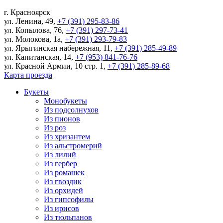
г.
Красноярск
ул. Ленина, 49
,
+7 (391) 295-83-86
ул. Копылова, 76
,
+7 (391) 297-73-41
ул. Молокова, 1а
,
+7 (391) 293-79-83
ул. Ярыгинская набережная, 11
,
+7 (391) 285-49-89
ул. Капитанская, 14
,
+7 (953) 841-76-76
ул. Красной Армии, 10 стр. 1
,
+7 (391) 285-89-68
Карта проезда
Букеты
Монобукеты
Из подсолнухов
Из пионов
Из роз
Из хризантем
Из альстромерий
Из лилий
Из гербер
Из ромашек
Из гвоздик
Из орхидей
Из гипсофилы
Из ирисов
Из тюльпанов