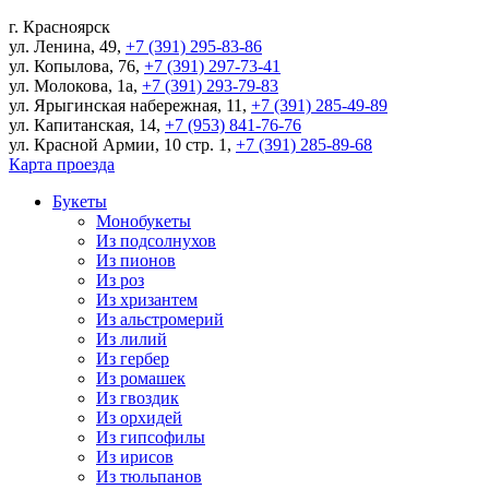
г.
Красноярск
ул. Ленина, 49
,
+7 (391) 295-83-86
ул. Копылова, 76
,
+7 (391) 297-73-41
ул. Молокова, 1а
,
+7 (391) 293-79-83
ул. Ярыгинская набережная, 11
,
+7 (391) 285-49-89
ул. Капитанская, 14
,
+7 (953) 841-76-76
ул. Красной Армии, 10 стр. 1
,
+7 (391) 285-89-68
Карта проезда
Букеты
Монобукеты
Из подсолнухов
Из пионов
Из роз
Из хризантем
Из альстромерий
Из лилий
Из гербер
Из ромашек
Из гвоздик
Из орхидей
Из гипсофилы
Из ирисов
Из тюльпанов