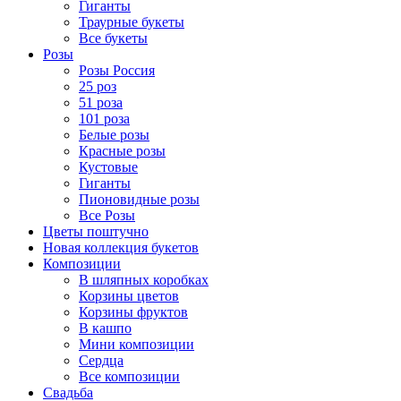
Гиганты
Траурные букеты
Все букеты
Розы
Розы Россия
25 роз
51 роза
101 роза
Белые розы
Красные розы
Кустовые
Гиганты
Пионовидные розы
Все Розы
Цветы поштучно
Новая коллекция букетов
Композиции
В шляпных коробках
Корзины цветов
Корзины фруктов
В кашпо
Мини композиции
Сердца
Все композиции
Свадьба