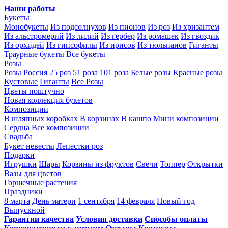
Наши работы
Букеты
Монобукеты
Из подсолнухов
Из пионов
Из роз
Из хризантем
Из альстромерий
Из лилий
Из гербер
Из ромашек
Из гвоздик
Из орхидей
Из гипсофилы
Из ирисов
Из тюльпанов
Гиганты
Траурные букеты
Все букеты
Розы
Розы Россия
25 роз
51 роза
101 роза
Белые розы
Красные розы
Кустовые
Гиганты
Все Розы
Цветы поштучно
Новая коллекция букетов
Композиции
В шляпных коробках
В корзинах
В кашпо
Мини композиции
Сердца
Все композиции
Свадьба
Букет невесты
Лепестки роз
Подарки
Игрушки
Шары
Корзины из фруктов
Свечи
Топпер
Открытки
Вазы для цветов
Горшечные растения
Праздники
8 марта
День матери
1 сентября
14 февраля
Новый год
Выпускной
Гарантии качества
Условия доставки
Способы оплаты