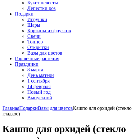
Букет невесты
Лепестки роз
Подарки
Игрушки
Шары
Корзины из фруктов
Свечи
Топпер
Открытки
Вазы для цветов
Горшечные растения
Праздники
8 марта
День матери
1 сентября
14 февраля
Новый год
Выпускной
Главная
Подарки
Вазы для цветов
Кашпо для орхидей (стекло
гладкое)
Кашпо для орхидей (стекло