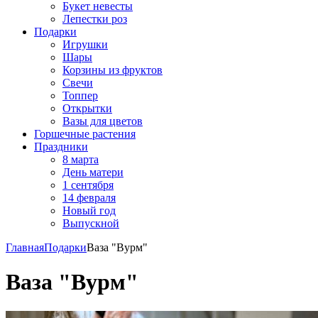
Букет невесты
Лепестки роз
Подарки
Игрушки
Шары
Корзины из фруктов
Свечи
Топпер
Открытки
Вазы для цветов
Горшечные растения
Праздники
8 марта
День матери
1 сентября
14 февраля
Новый год
Выпускной
Главная
Подарки
Ваза "Вурм"
Ваза "Вурм"