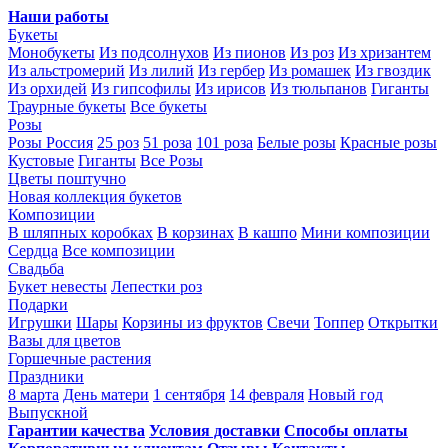
Наши работы
Букеты
Монобукеты
Из подсолнухов
Из пионов
Из роз
Из хризантем
Из альстромерий
Из лилий
Из гербер
Из ромашек
Из гвоздик
Из орхидей
Из гипсофилы
Из ирисов
Из тюльпанов
Гиганты
Траурные букеты
Все букеты
Розы
Розы Россия
25 роз
51 роза
101 роза
Белые розы
Красные розы
Кустовые
Гиганты
Все Розы
Цветы поштучно
Новая коллекция букетов
Композиции
В шляпных коробках
В корзинах
В кашпо
Мини композиции
Сердца
Все композиции
Свадьба
Букет невесты
Лепестки роз
Подарки
Игрушки
Шары
Корзины из фруктов
Свечи
Топпер
Открытки
Вазы для цветов
Горшечные растения
Праздники
8 марта
День матери
1 сентября
14 февраля
Новый год
Выпускной
Гарантии качества
Условия доставки
Способы оплаты