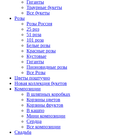
Гиганты
Траурные букеты
Все букеты
Розы
Розы Россия
25 роз
51 роза
101 роза
Белые розы
Красные розы
Кустовые
Гиганты
Пионовидные розы
Все Розы
Цветы поштучно
Новая коллекция букетов
Композиции
В шляпных коробках
Корзины цветов
Корзины фруктов
В кашпо
Мини композиции
Сердца
Все композиции
Свадьба