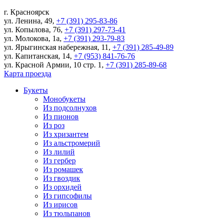
г.
Красноярск
ул. Ленина, 49
,
+7 (391) 295-83-86
ул. Копылова, 76
,
+7 (391) 297-73-41
ул. Молокова, 1а
,
+7 (391) 293-79-83
ул. Ярыгинская набережная, 11
,
+7 (391) 285-49-89
ул. Капитанская, 14
,
+7 (953) 841-76-76
ул. Красной Армии, 10 стр. 1
,
+7 (391) 285-89-68
Карта проезда
Букеты
Монобукеты
Из подсолнухов
Из пионов
Из роз
Из хризантем
Из альстромерий
Из лилий
Из гербер
Из ромашек
Из гвоздик
Из орхидей
Из гипсофилы
Из ирисов
Из тюльпанов