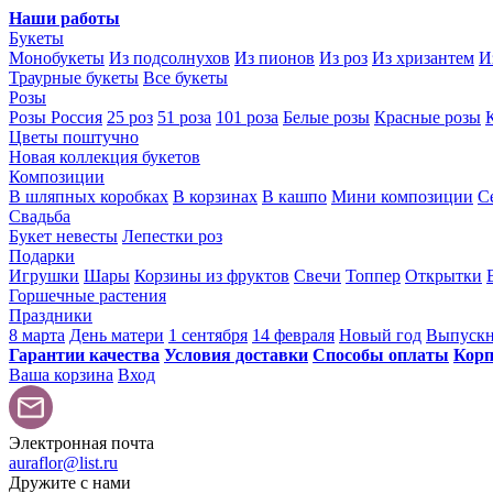
Наши работы
Букеты
Монобукеты
Из подсолнухов
Из пионов
Из роз
Из хризантем
И
Траурные букеты
Все букеты
Розы
Розы Россия
25 роз
51 роза
101 роза
Белые розы
Красные розы
Цветы поштучно
Новая коллекция букетов
Композиции
В шляпных коробках
В корзинах
В кашпо
Мини композиции
С
Свадьба
Букет невесты
Лепестки роз
Подарки
Игрушки
Шары
Корзины из фруктов
Свечи
Топпер
Открытки
Горшечные растения
Праздники
8 марта
День матери
1 сентября
14 февраля
Новый год
Выпуск
Гарантии качества
Условия доставки
Способы оплаты
Корп
Ваша корзина
Вход
Электронная почта
auraflor@list.ru
Дружите с нами