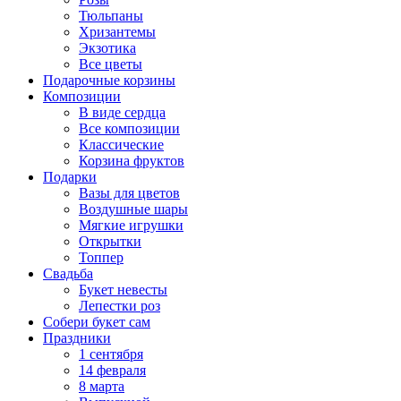
Тюльпаны
Хризантемы
Экзотика
Все цветы
Подарочные корзины
Композиции
В виде сердца
Все композиции
Классические
Корзина фруктов
Подарки
Вазы для цветов
Воздушные шары
Мягкие игрушки
Открытки
Топпер
Свадьба
Букет невесты
Лепестки роз
Собери букет сам
Праздники
1 сентября
14 февраля
8 марта