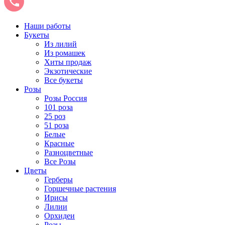
Наши работы
Букеты
Из лилий
Из ромашек
Хиты продаж
Экзотические
Все букеты
Розы
Розы Россия
101 роза
25 роз
51 роза
Белые
Красные
Разноцветные
Все Розы
Цветы
Герберы
Горшечные растения
Ирисы
Лилии
Орхидеи
Розы