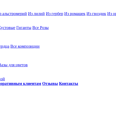
з альстромерий
Из лилий
Из гербер
Из ромашек
Из гвоздик
Из о
Кустовые
Гиганты
Все Розы
ердца
Все композиции
Вазы для цветов
ной
оративным клиентам
Отзывы
Контакты