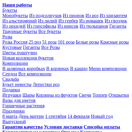
Наши работы
Букеты
Монобукеты
Из подсолнухов
Из пионов
Из роз
Из хризантем
Из альстромерий
Из лилий
Из гербер
Из ромашек
Из гвоздик
Из орхидей
Из гипсофилы
Из ирисов
Из тюльпанов
Гиганты
Траурные букеты
Все букеты
Розы
Розы Россия
25 роз
51 роза
101 роза
Белые розы
Красные розы
Кустовые
Гиганты
Все Розы
Цветы поштучно
Новая коллекция букетов
Композиции
В шляпных коробках
В корзинах
В кашпо
Мини композиции
Сердца
Все композиции
Свадьба
Букет невесты
Лепестки роз
Подарки
Игрушки
Шары
Корзины из фруктов
Свечи
Топпер
Открытки
Вазы для цветов
Горшечные растения
Праздники
8 марта
День матери
1 сентября
14 февраля
Новый год
Выпускной
Гарантии качества
Условия доставки
Способы оплаты