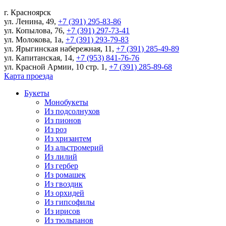
г.
Красноярск
ул. Ленина, 49
,
+7 (391) 295-83-86
ул. Копылова, 76
,
+7 (391) 297-73-41
ул. Молокова, 1а
,
+7 (391) 293-79-83
ул. Ярыгинская набережная, 11
,
+7 (391) 285-49-89
ул. Капитанская, 14
,
+7 (953) 841-76-76
ул. Красной Армии, 10 стр. 1
,
+7 (391) 285-89-68
Карта проезда
Букеты
Монобукеты
Из подсолнухов
Из пионов
Из роз
Из хризантем
Из альстромерий
Из лилий
Из гербер
Из ромашек
Из гвоздик
Из орхидей
Из гипсофилы
Из ирисов
Из тюльпанов