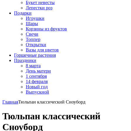
Букет невесты
Лепестки роз
Подарки
Игрушки
Шары
Корзины из фруктов
Свечи
Топпер
Открытки
Вазы для цветов
Горшечные растения
Праздники
8 марта
День матери
1 сентября
14 февраля
Новый год
Выпускной
Главная
Тюльпан классический Сноуборд
Тюльпан классический
Сноуборд