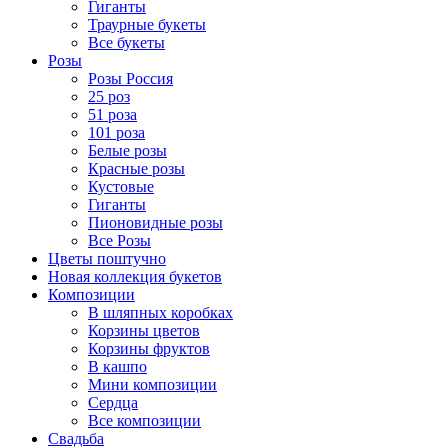
Гиганты
Траурные букеты
Все букеты
Розы
Розы Россия
25 роз
51 роза
101 роза
Белые розы
Красные розы
Кустовые
Гиганты
Пионовидные розы
Все Розы
Цветы поштучно
Новая коллекция букетов
Композиции
В шляпных коробках
Корзины цветов
Корзины фруктов
В кашпо
Мини композиции
Сердца
Все композиции
Свадьба