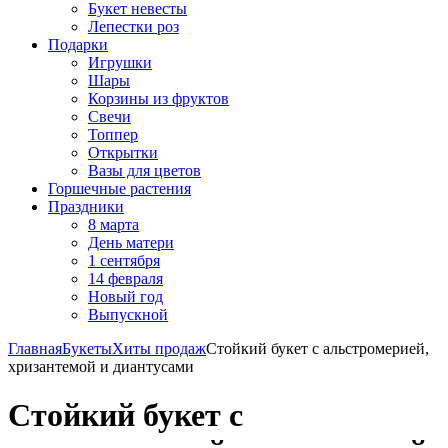
Букет невесты
Лепестки роз
Подарки
Игрушки
Шары
Корзины из фруктов
Свечи
Топпер
Открытки
Вазы для цветов
Горшечные растения
Праздники
8 марта
День матери
1 сентября
14 февраля
Новый год
Выпускной
Главная
Букеты
Хиты продаж
Стойкий букет с альстромерией,
хризантемой и диантусами
Стойкий букет с