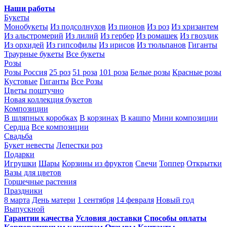
Наши работы
Букеты
Монобукеты
Из подсолнухов
Из пионов
Из роз
Из хризантем
Из альстромерий
Из лилий
Из гербер
Из ромашек
Из гвоздик
Из орхидей
Из гипсофилы
Из ирисов
Из тюльпанов
Гиганты
Траурные букеты
Все букеты
Розы
Розы Россия
25 роз
51 роза
101 роза
Белые розы
Красные розы
Кустовые
Гиганты
Все Розы
Цветы поштучно
Новая коллекция букетов
Композиции
В шляпных коробках
В корзинах
В кашпо
Мини композиции
Сердца
Все композиции
Свадьба
Букет невесты
Лепестки роз
Подарки
Игрушки
Шары
Корзины из фруктов
Свечи
Топпер
Открытки
Вазы для цветов
Горшечные растения
Праздники
8 марта
День матери
1 сентября
14 февраля
Новый год
Выпускной
Гарантии качества
Условия доставки
Способы оплаты