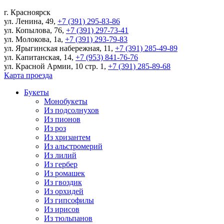
г.
Красноярск
ул. Ленина, 49
,
+7 (391) 295-83-86
ул. Копылова, 76
,
+7 (391) 297-73-41
ул. Молокова, 1а
,
+7 (391) 293-79-83
ул. Ярыгинская набережная, 11
,
+7 (391) 285-49-89
ул. Капитанская, 14
,
+7 (953) 841-76-76
ул. Красной Армии, 10 стр. 1
,
+7 (391) 285-89-68
Карта проезда
Букеты
Монобукеты
Из подсолнухов
Из пионов
Из роз
Из хризантем
Из альстромерий
Из лилий
Из гербер
Из ромашек
Из гвоздик
Из орхидей
Из гипсофилы
Из ирисов
Из тюльпанов