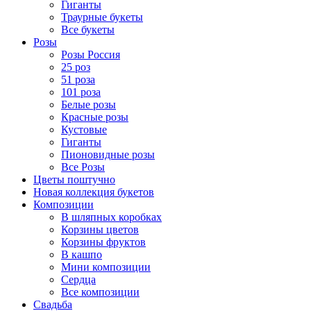
Гиганты
Траурные букеты
Все букеты
Розы
Розы Россия
25 роз
51 роза
101 роза
Белые розы
Красные розы
Кустовые
Гиганты
Пионовидные розы
Все Розы
Цветы поштучно
Новая коллекция букетов
Композиции
В шляпных коробках
Корзины цветов
Корзины фруктов
В кашпо
Мини композиции
Сердца
Все композиции
Свадьба