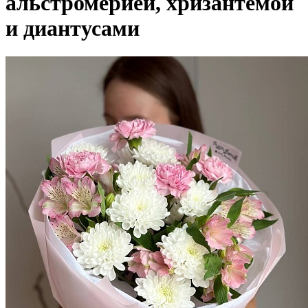
альстромерией, хризантемой
и диантусами