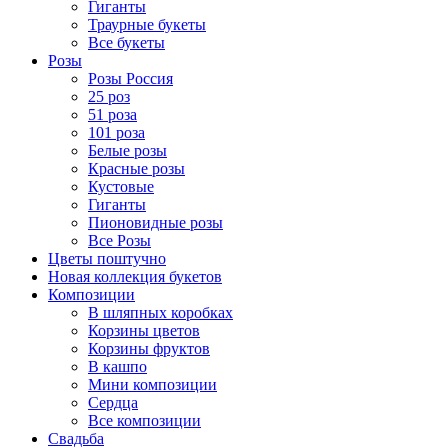
Гиганты
Траурные букеты
Все букеты
Розы
Розы Россия
25 роз
51 роза
101 роза
Белые розы
Красные розы
Кустовые
Гиганты
Пионовидные розы
Все Розы
Цветы поштучно
Новая коллекция букетов
Композиции
В шляпных коробках
Корзины цветов
Корзины фруктов
В кашпо
Мини композиции
Сердца
Все композиции
Свадьба