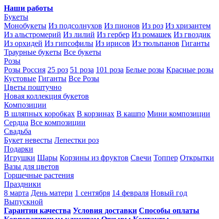
Наши работы
Букеты
Монобукеты
Из подсолнухов
Из пионов
Из роз
Из хризантем
Из альстромерий
Из лилий
Из гербер
Из ромашек
Из гвоздик
Из орхидей
Из гипсофилы
Из ирисов
Из тюльпанов
Гиганты
Траурные букеты
Все букеты
Розы
Розы Россия
25 роз
51 роза
101 роза
Белые розы
Красные розы
Кустовые
Гиганты
Все Розы
Цветы поштучно
Новая коллекция букетов
Композиции
В шляпных коробках
В корзинах
В кашпо
Мини композиции
Сердца
Все композиции
Свадьба
Букет невесты
Лепестки роз
Подарки
Игрушки
Шары
Корзины из фруктов
Свечи
Топпер
Открытки
Вазы для цветов
Горшечные растения
Праздники
8 марта
День матери
1 сентября
14 февраля
Новый год
Выпускной
Гарантии качества
Условия доставки
Способы оплаты