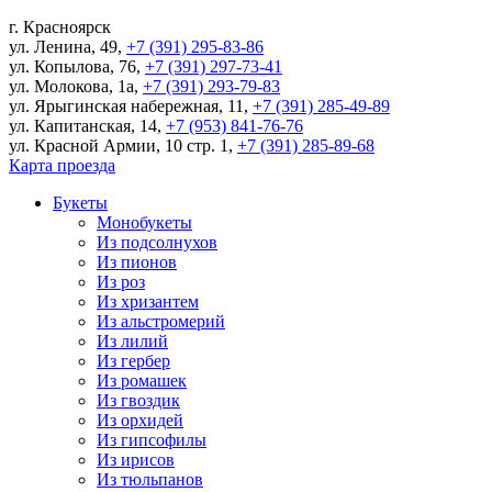
г.
Красноярск
ул. Ленина, 49
,
+7 (391) 295-83-86
ул. Копылова, 76
,
+7 (391) 297-73-41
ул. Молокова, 1а
,
+7 (391) 293-79-83
ул. Ярыгинская набережная, 11
,
+7 (391) 285-49-89
ул. Капитанская, 14
,
+7 (953) 841-76-76
ул. Красной Армии, 10 стр. 1
,
+7 (391) 285-89-68
Карта проезда
Букеты
Монобукеты
Из подсолнухов
Из пионов
Из роз
Из хризантем
Из альстромерий
Из лилий
Из гербер
Из ромашек
Из гвоздик
Из орхидей
Из гипсофилы
Из ирисов
Из тюльпанов