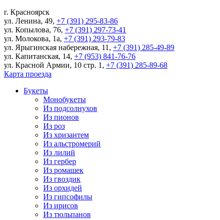
г.
Красноярск
ул. Ленина, 49
,
+7 (391) 295-83-86
ул. Копылова, 76
,
+7 (391) 297-73-41
ул. Молокова, 1а
,
+7 (391) 293-79-83
ул. Ярыгинская набережная, 11
,
+7 (391) 285-49-89
ул. Капитанская, 14
,
+7 (953) 841-76-76
ул. Красной Армии, 10 стр. 1
,
+7 (391) 285-89-68
Карта проезда
Букеты
Монобукеты
Из подсолнухов
Из пионов
Из роз
Из хризантем
Из альстромерий
Из лилий
Из гербер
Из ромашек
Из гвоздик
Из орхидей
Из гипсофилы
Из ирисов
Из тюльпанов