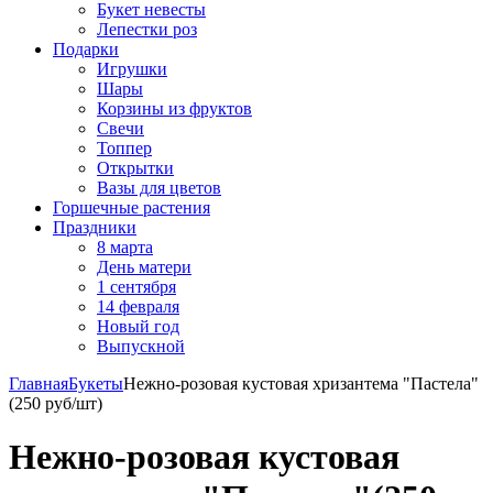
Букет невесты
Лепестки роз
Подарки
Игрушки
Шары
Корзины из фруктов
Свечи
Топпер
Открытки
Вазы для цветов
Горшечные растения
Праздники
8 марта
День матери
1 сентября
14 февраля
Новый год
Выпускной
Главная
Букеты
Нежно-розовая кустовая хризантема "Пастела"
(250 руб/шт)
Нежно-розовая кустовая