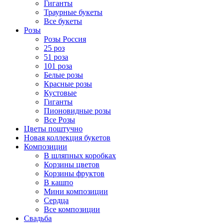
Гиганты
Траурные букеты
Все букеты
Розы
Розы Россия
25 роз
51 роза
101 роза
Белые розы
Красные розы
Кустовые
Гиганты
Пионовидные розы
Все Розы
Цветы поштучно
Новая коллекция букетов
Композиции
В шляпных коробках
Корзины цветов
Корзины фруктов
В кашпо
Мини композиции
Сердца
Все композиции
Свадьба