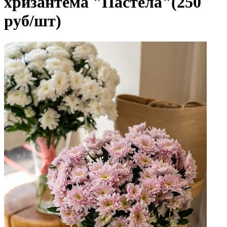
хризантема "Пастела"(250
руб/шт)