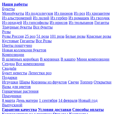
Наши работы
Букеты
Монобукеты
Из подсолнухов
Из пионов
Из роз
Из хризантем
Из альстромерий
Из лилий
Из гербер
Из ромашек
Из гвоздик
Из орхидей
Из гипсофилы
Из ирисов
Из тюльпанов
Гиганты
Траурные букеты
Все букеты
Розы
Розы Россия
25 роз
51 роза
101 роза
Белые розы
Красные розы
Кустовые
Гиганты
Все Розы
Цветы поштучно
Новая коллекция букетов
Композиции
В шляпных коробках
В корзинах
В кашпо
Мини композиции
Сердца
Все композиции
Свадьба
Букет невесты
Лепестки роз
Подарки
Игрушки
Шары
Корзины из фруктов
Свечи
Топпер
Открытки
Вазы для цветов
Горшечные растения
Праздники
8 марта
День матери
1 сентября
14 февраля
Новый год
Выпускной
Гарантии качества
Условия доставки
Способы оплаты