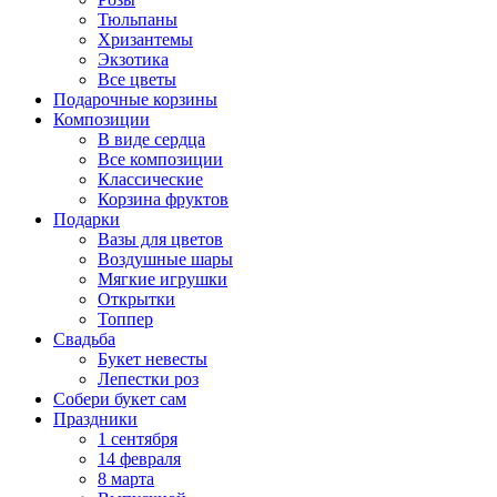
Тюльпаны
Хризантемы
Экзотика
Все цветы
Подарочные корзины
Композиции
В виде сердца
Все композиции
Классические
Корзина фруктов
Подарки
Вазы для цветов
Воздушные шары
Мягкие игрушки
Открытки
Топпер
Свадьба
Букет невесты
Лепестки роз
Собери букет сам
Праздники
1 сентября
14 февраля
8 марта