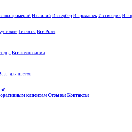
з альстромерий
Из лилий
Из гербер
Из ромашек
Из гвоздик
Из о
Кустовые
Гиганты
Все Розы
ердца
Все композиции
Вазы для цветов
ной
оративным клиентам
Отзывы
Контакты