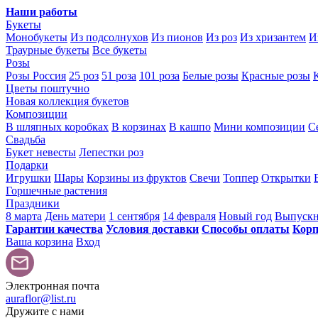
Наши работы
Букеты
Монобукеты
Из подсолнухов
Из пионов
Из роз
Из хризантем
И
Траурные букеты
Все букеты
Розы
Розы Россия
25 роз
51 роза
101 роза
Белые розы
Красные розы
Цветы поштучно
Новая коллекция букетов
Композиции
В шляпных коробках
В корзинах
В кашпо
Мини композиции
С
Свадьба
Букет невесты
Лепестки роз
Подарки
Игрушки
Шары
Корзины из фруктов
Свечи
Топпер
Открытки
Горшечные растения
Праздники
8 марта
День матери
1 сентября
14 февраля
Новый год
Выпуск
Гарантии качества
Условия доставки
Способы оплаты
Корп
Ваша корзина
Вход
Электронная почта
auraflor@list.ru
Дружите с нами