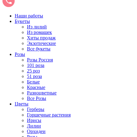
Наши работы
Букеты
Из лилий
Из ромашек
Хиты продаж
Экзотические
Все букеты
Розы
Розы Россия
101 роза
25 роз
51 роза
Белые
Красные
Разноцветные
Все Розы
Цветы
Герберы
Горшечные растения
Ирисы
Лилии
Орхидеи
Розы