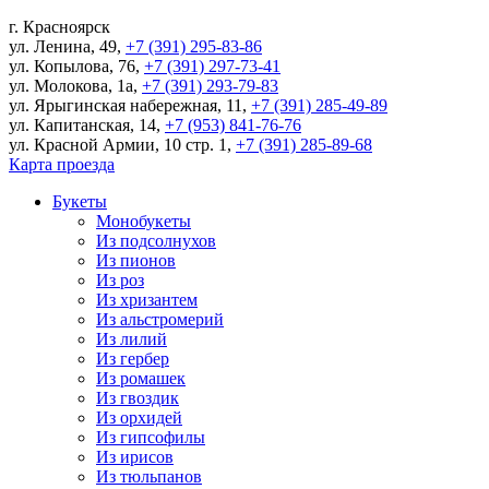
г.
Красноярск
ул. Ленина, 49
,
+7 (391) 295-83-86
ул. Копылова, 76
,
+7 (391) 297-73-41
ул. Молокова, 1а
,
+7 (391) 293-79-83
ул. Ярыгинская набережная, 11
,
+7 (391) 285-49-89
ул. Капитанская, 14
,
+7 (953) 841-76-76
ул. Красной Армии, 10 стр. 1
,
+7 (391) 285-89-68
Карта проезда
Букеты
Монобукеты
Из подсолнухов
Из пионов
Из роз
Из хризантем
Из альстромерий
Из лилий
Из гербер
Из ромашек
Из гвоздик
Из орхидей
Из гипсофилы
Из ирисов
Из тюльпанов