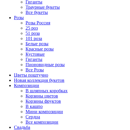
Гиганты
Траурные букеты
Все букеты
Розы
Розы Россия
25 роз
51 роза
101 роза
Белые розы
Красные розы
Кустовые
Гиганты
Пионовидные розы
Все Розы
Цветы поштучно
Новая коллекция букетов
Композиции
В шляпных коробках
Корзины цветов
Корзины фруктов
В кашпо
Мини композиции
Сердца
Все композиции
Свадьба