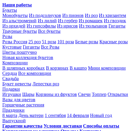
Наши работы
Букеты
Монобукеты
Из подсолнухов
Из пионов
Из роз
Из хризантем
Из альстромерий
Из лилий
Из гербер
Из ромашек
Из гвоздик
Из орхидей
Из гипсофилы
Из ирисов
Из тюльпанов
Гиганты
Траурные букеты
Все букеты
Розы
Розы Россия
25 роз
51 роза
101 роза
Белые розы
Красные розы
Кустовые
Гиганты
Все Розы
Цветы поштучно
Новая коллекция букетов
Композиции
В шляпных коробках
В корзинах
В кашпо
Мини композиции
Сердца
Все композиции
Свадьба
Букет невесты
Лепестки роз
Подарки
Игрушки
Шары
Корзины из фруктов
Свечи
Топпер
Открытки
Вазы для цветов
Горшечные растения
Праздники
8 марта
День матери
1 сентября
14 февраля
Новый год
Выпускной
Гарантии качества
Условия доставки
Способы оплаты