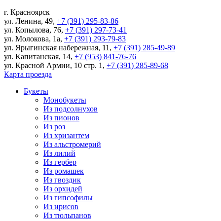
г.
Красноярск
ул. Ленина, 49
,
+7 (391) 295-83-86
ул. Копылова, 76
,
+7 (391) 297-73-41
ул. Молокова, 1а
,
+7 (391) 293-79-83
ул. Ярыгинская набережная, 11
,
+7 (391) 285-49-89
ул. Капитанская, 14
,
+7 (953) 841-76-76
ул. Красной Армии, 10 стр. 1
,
+7 (391) 285-89-68
Карта проезда
Букеты
Монобукеты
Из подсолнухов
Из пионов
Из роз
Из хризантем
Из альстромерий
Из лилий
Из гербер
Из ромашек
Из гвоздик
Из орхидей
Из гипсофилы
Из ирисов
Из тюльпанов