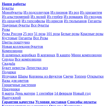
Наши работы
Букеты
Монобукеты
Из подсолнухов
Из пионов
Из роз
Из хризантем
Из альстромерий
Из лилий
Из гербер
Из ромашек
Из гвоздик
Из орхидей
Из гипсофилы
Из ирисов
Из тюльпанов
Гиганты
Траурные букеты
Все букеты
Розы
Розы Россия
25 роз
51 роза
101 роза
Белые розы
Красные розы
Кустовые
Гиганты
Все Розы
Цветы поштучно
Новая коллекция букетов
Композиции
В шляпных коробках
В корзинах
В кашпо
Мини композиции
Сердца
Все композиции
Свадьба
Букет невесты
Лепестки роз
Подарки
Игрушки
Шары
Корзины из фруктов
Свечи
Топпер
Открытки
Вазы для цветов
Горшечные растения
Праздники
8 марта
День матери
1 сентября
14 февраля
Новый год
Выпускной
Гарантии качества
Условия доставки
Способы оплаты