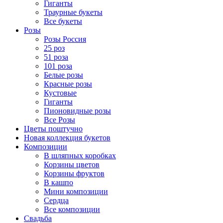
Гиганты
Траурные букеты
Все букеты
Розы
Розы Россия
25 роз
51 роза
101 роза
Белые розы
Красные розы
Кустовые
Гиганты
Пионовидные розы
Все Розы
Цветы поштучно
Новая коллекция букетов
Композиции
В шляпных коробках
Корзины цветов
Корзины фруктов
В кашпо
Мини композиции
Сердца
Все композиции
Свадьба