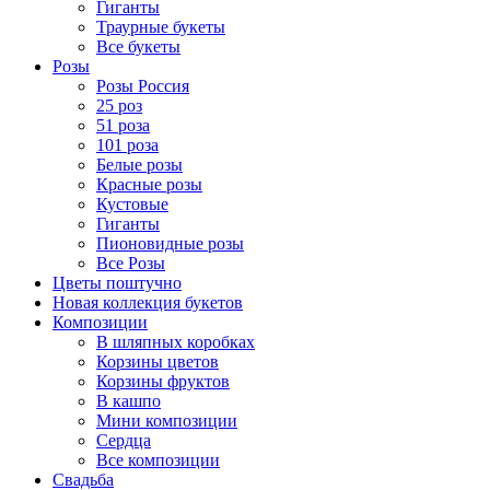
Гиганты
Траурные букеты
Все букеты
Розы
Розы Россия
25 роз
51 роза
101 роза
Белые розы
Красные розы
Кустовые
Гиганты
Пионовидные розы
Все Розы
Цветы поштучно
Новая коллекция букетов
Композиции
В шляпных коробках
Корзины цветов
Корзины фруктов
В кашпо
Мини композиции
Сердца
Все композиции
Свадьба