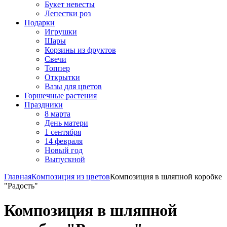
Букет невесты
Лепестки роз
Подарки
Игрушки
Шары
Корзины из фруктов
Свечи
Топпер
Открытки
Вазы для цветов
Горшечные растения
Праздники
8 марта
День матери
1 сентября
14 февраля
Новый год
Выпускной
Главная
Композиция из цветов
Композиция в шляпной коробке
"Радость"
Композиция в шляпной