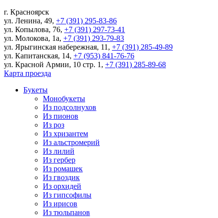
г.
Красноярск
ул. Ленина, 49
,
+7 (391) 295-83-86
ул. Копылова, 76
,
+7 (391) 297-73-41
ул. Молокова, 1а
,
+7 (391) 293-79-83
ул. Ярыгинская набережная, 11
,
+7 (391) 285-49-89
ул. Капитанская, 14
,
+7 (953) 841-76-76
ул. Красной Армии, 10 стр. 1
,
+7 (391) 285-89-68
Карта проезда
Букеты
Монобукеты
Из подсолнухов
Из пионов
Из роз
Из хризантем
Из альстромерий
Из лилий
Из гербер
Из ромашек
Из гвоздик
Из орхидей
Из гипсофилы
Из ирисов
Из тюльпанов