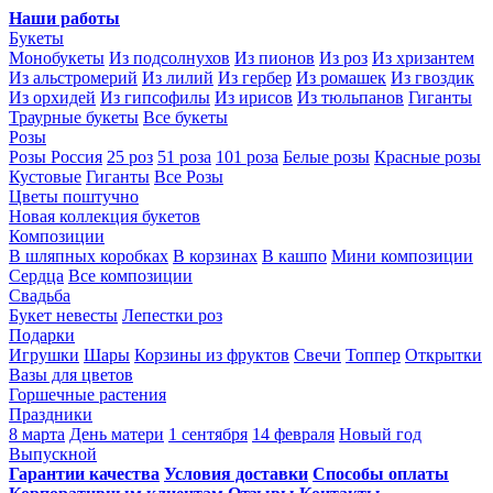
Наши работы
Букеты
Монобукеты
Из подсолнухов
Из пионов
Из роз
Из хризантем
Из альстромерий
Из лилий
Из гербер
Из ромашек
Из гвоздик
Из орхидей
Из гипсофилы
Из ирисов
Из тюльпанов
Гиганты
Траурные букеты
Все букеты
Розы
Розы Россия
25 роз
51 роза
101 роза
Белые розы
Красные розы
Кустовые
Гиганты
Все Розы
Цветы поштучно
Новая коллекция букетов
Композиции
В шляпных коробках
В корзинах
В кашпо
Мини композиции
Сердца
Все композиции
Свадьба
Букет невесты
Лепестки роз
Подарки
Игрушки
Шары
Корзины из фруктов
Свечи
Топпер
Открытки
Вазы для цветов
Горшечные растения
Праздники
8 марта
День матери
1 сентября
14 февраля
Новый год
Выпускной
Гарантии качества
Условия доставки
Способы оплаты