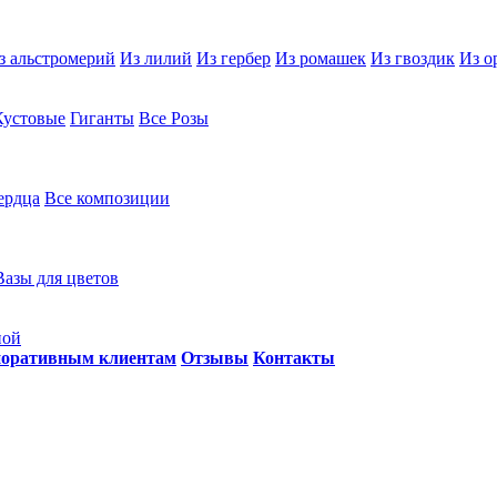
з альстромерий
Из лилий
Из гербер
Из ромашек
Из гвоздик
Из о
Кустовые
Гиганты
Все Розы
ердца
Все композиции
Вазы для цветов
ной
оративным клиентам
Отзывы
Контакты