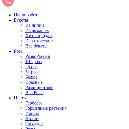
Наши работы
Букеты
Из лилий
Из ромашек
Хиты продаж
Экзотические
Все букеты
Розы
Розы Россия
101 роза
25 роз
51 роза
Белые
Красные
Разноцветные
Все Розы
Цветы
Герберы
Горшечные растения
Ирисы
Лилии
Орхидеи
Розы