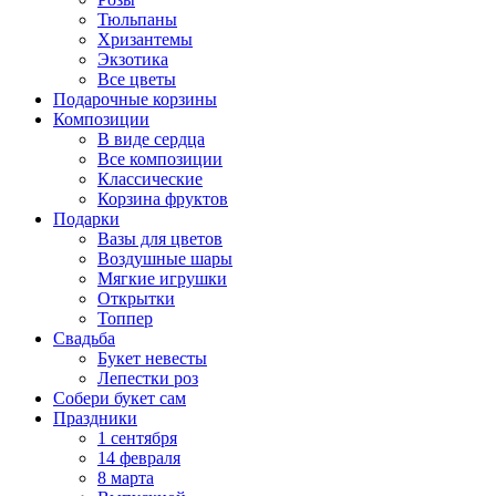
Тюльпаны
Хризантемы
Экзотика
Все цветы
Подарочные корзины
Композиции
В виде сердца
Все композиции
Классические
Корзина фруктов
Подарки
Вазы для цветов
Воздушные шары
Мягкие игрушки
Открытки
Топпер
Свадьба
Букет невесты
Лепестки роз
Собери букет сам
Праздники
1 сентября
14 февраля
8 марта