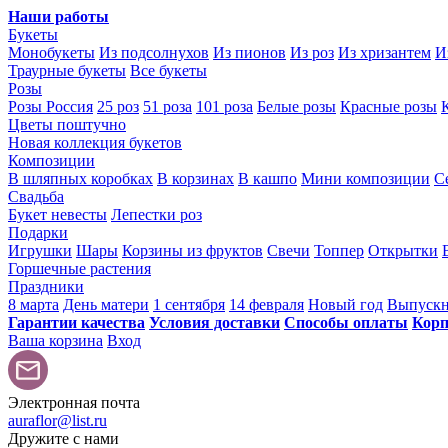
Наши работы
Букеты
Монобукеты
Из подсолнухов
Из пионов
Из роз
Из хризантем
И
Траурные букеты
Все букеты
Розы
Розы Россия
25 роз
51 роза
101 роза
Белые розы
Красные розы
Цветы поштучно
Новая коллекция букетов
Композиции
В шляпных коробках
В корзинах
В кашпо
Мини композиции
С
Свадьба
Букет невесты
Лепестки роз
Подарки
Игрушки
Шары
Корзины из фруктов
Свечи
Топпер
Открытки
Горшечные растения
Праздники
8 марта
День матери
1 сентября
14 февраля
Новый год
Выпуск
Гарантии качества
Условия доставки
Способы оплаты
Корп
Ваша корзина
Вход
Электронная почта
auraflor@list.ru
Дружите с нами