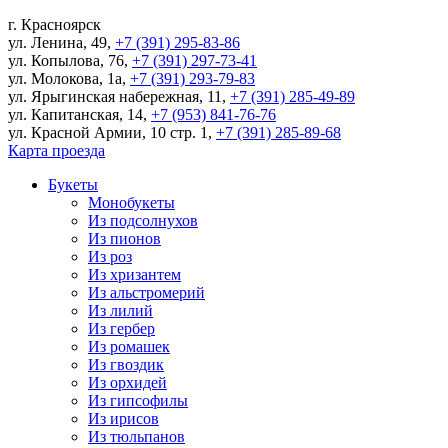
г.
Красноярск
ул. Ленина, 49
,
+7 (391) 295-83-86
ул. Копылова, 76
,
+7 (391) 297-73-41
ул. Молокова, 1а
,
+7 (391) 293-79-83
ул. Ярыгинская набережная, 11
,
+7 (391) 285-49-89
ул. Капитанская, 14
,
+7 (953) 841-76-76
ул. Красной Армии, 10 стр. 1
,
+7 (391) 285-89-68
Карта проезда
Букеты
Монобукеты
Из подсолнухов
Из пионов
Из роз
Из хризантем
Из альстромерий
Из лилий
Из гербер
Из ромашек
Из гвоздик
Из орхидей
Из гипсофилы
Из ирисов
Из тюльпанов