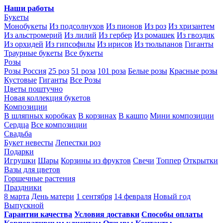
Наши работы
Букеты
Монобукеты
Из подсолнухов
Из пионов
Из роз
Из хризантем
Из альстромерий
Из лилий
Из гербер
Из ромашек
Из гвоздик
Из орхидей
Из гипсофилы
Из ирисов
Из тюльпанов
Гиганты
Траурные букеты
Все букеты
Розы
Розы Россия
25 роз
51 роза
101 роза
Белые розы
Красные розы
Кустовые
Гиганты
Все Розы
Цветы поштучно
Новая коллекция букетов
Композиции
В шляпных коробках
В корзинах
В кашпо
Мини композиции
Сердца
Все композиции
Свадьба
Букет невесты
Лепестки роз
Подарки
Игрушки
Шары
Корзины из фруктов
Свечи
Топпер
Открытки
Вазы для цветов
Горшечные растения
Праздники
8 марта
День матери
1 сентября
14 февраля
Новый год
Выпускной
Гарантии качества
Условия доставки
Способы оплаты