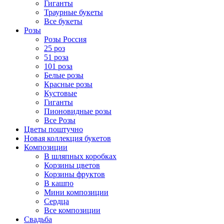
Гиганты
Траурные букеты
Все букеты
Розы
Розы Россия
25 роз
51 роза
101 роза
Белые розы
Красные розы
Кустовые
Гиганты
Пионовидные розы
Все Розы
Цветы поштучно
Новая коллекция букетов
Композиции
В шляпных коробках
Корзины цветов
Корзины фруктов
В кашпо
Мини композиции
Сердца
Все композиции
Свадьба