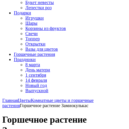
Букет невесты
Лепестки роз
Подарки
Игрушки
Шары
Корзины из фруктов
Свечи
Топпер
Открытки
Вазы для цветов
Горшечные растения
Праздники
8 марта
День матери
1 сентября
14 февраля
Новый год
Выпускной
Главная
Цветы
Комнатные цветы и горшечные
растения
Горшечное растение Замиокулькас
Горшечное растение