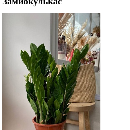
Замиокулькас