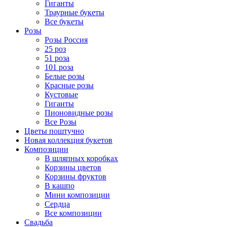
Гиганты
Траурные букеты
Все букеты
Розы
Розы Россия
25 роз
51 роза
101 роза
Белые розы
Красные розы
Кустовые
Гиганты
Пионовидные розы
Все Розы
Цветы поштучно
Новая коллекция букетов
Композиции
В шляпных коробках
Корзины цветов
Корзины фруктов
В кашпо
Мини композиции
Сердца
Все композиции
Свадьба