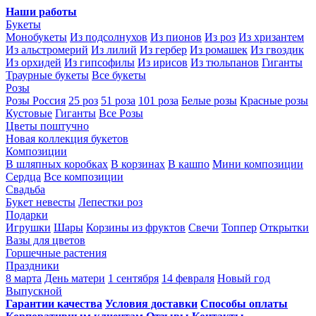
Наши работы
Букеты
Монобукеты
Из подсолнухов
Из пионов
Из роз
Из хризантем
Из альстромерий
Из лилий
Из гербер
Из ромашек
Из гвоздик
Из орхидей
Из гипсофилы
Из ирисов
Из тюльпанов
Гиганты
Траурные букеты
Все букеты
Розы
Розы Россия
25 роз
51 роза
101 роза
Белые розы
Красные розы
Кустовые
Гиганты
Все Розы
Цветы поштучно
Новая коллекция букетов
Композиции
В шляпных коробках
В корзинах
В кашпо
Мини композиции
Сердца
Все композиции
Свадьба
Букет невесты
Лепестки роз
Подарки
Игрушки
Шары
Корзины из фруктов
Свечи
Топпер
Открытки
Вазы для цветов
Горшечные растения
Праздники
8 марта
День матери
1 сентября
14 февраля
Новый год
Выпускной
Гарантии качества
Условия доставки
Способы оплаты