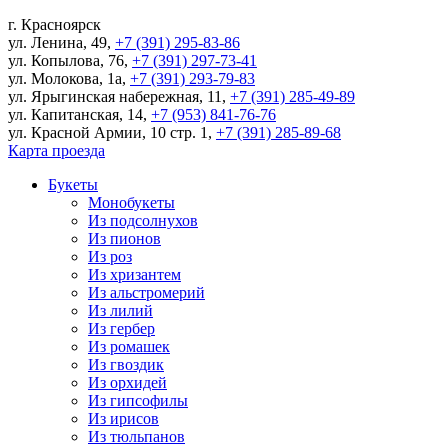
г.
Красноярск
ул. Ленина, 49
,
+7 (391) 295-83-86
ул. Копылова, 76
,
+7 (391) 297-73-41
ул. Молокова, 1а
,
+7 (391) 293-79-83
ул. Ярыгинская набережная, 11
,
+7 (391) 285-49-89
ул. Капитанская, 14
,
+7 (953) 841-76-76
ул. Красной Армии, 10 стр. 1
,
+7 (391) 285-89-68
Карта проезда
Букеты
Монобукеты
Из подсолнухов
Из пионов
Из роз
Из хризантем
Из альстромерий
Из лилий
Из гербер
Из ромашек
Из гвоздик
Из орхидей
Из гипсофилы
Из ирисов
Из тюльпанов