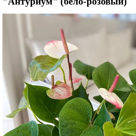
"Антуриум" (бело-розовый)