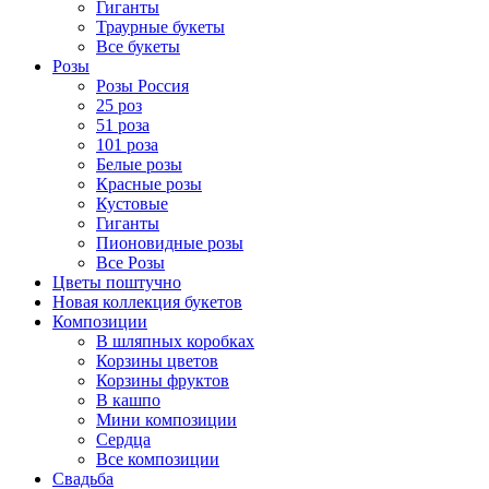
Гиганты
Траурные букеты
Все букеты
Розы
Розы Россия
25 роз
51 роза
101 роза
Белые розы
Красные розы
Кустовые
Гиганты
Пионовидные розы
Все Розы
Цветы поштучно
Новая коллекция букетов
Композиции
В шляпных коробках
Корзины цветов
Корзины фруктов
В кашпо
Мини композиции
Сердца
Все композиции
Свадьба