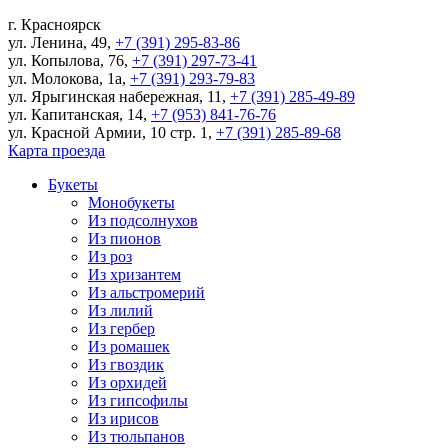
г.
Красноярск
ул. Ленина, 49
,
+7 (391) 295-83-86
ул. Копылова, 76
,
+7 (391) 297-73-41
ул. Молокова, 1а
,
+7 (391) 293-79-83
ул. Ярыгинская набережная, 11
,
+7 (391) 285-49-89
ул. Капитанская, 14
,
+7 (953) 841-76-76
ул. Красной Армии, 10 стр. 1
,
+7 (391) 285-89-68
Карта проезда
Букеты
Монобукеты
Из подсолнухов
Из пионов
Из роз
Из хризантем
Из альстромерий
Из лилий
Из гербер
Из ромашек
Из гвоздик
Из орхидей
Из гипсофилы
Из ирисов
Из тюльпанов