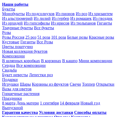
Наши работы
Букеты
Монобукеты
Из подсолнухов
Из пионов
Из роз
Из хризантем
Из альстромерий
Из лилий
Из гербер
Из ромашек
Из гвоздик
Из орхидей
Из гипсофилы
Из ирисов
Из тюльпанов
Гиганты
Траурные букеты
Все букеты
Розы
Розы Россия
25 роз
51 роза
101 роза
Белые розы
Красные розы
Кустовые
Гиганты
Все Розы
Цветы поштучно
Новая коллекция букетов
Композиции
В шляпных коробках
В корзинах
В кашпо
Мини композиции
Сердца
Все композиции
Свадьба
Букет невесты
Лепестки роз
Подарки
Игрушки
Шары
Корзины из фруктов
Свечи
Топпер
Открытки
Вазы для цветов
Горшечные растения
Праздники
8 марта
День матери
1 сентября
14 февраля
Новый год
Выпускной
Гарантии качества
Условия доставки
Способы оплаты