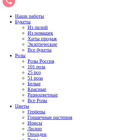
Наши работы
Букеты
Из лилий
Из ромашек
Хиты продаж
Экзотические
Все букеты
Розы
Розы Россия
101 роза
25 роз
51 роза
Белые
Красные
Разноцветные
Все Розы
Цветы
Герберы
Горшечные растения
Ирисы
Лилии
Орхидеи
Розы