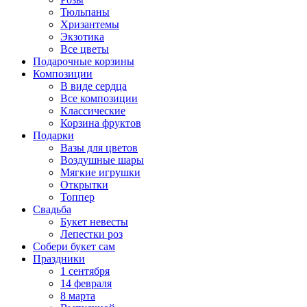
Тюльпаны
Хризантемы
Экзотика
Все цветы
Подарочные корзины
Композиции
В виде сердца
Все композиции
Классические
Корзина фруктов
Подарки
Вазы для цветов
Воздушные шары
Мягкие игрушки
Открытки
Топпер
Свадьба
Букет невесты
Лепестки роз
Собери букет сам
Праздники
1 сентября
14 февраля
8 марта