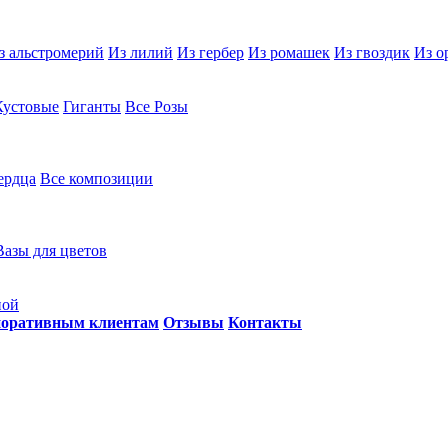
з альстромерий
Из лилий
Из гербер
Из ромашек
Из гвоздик
Из о
Кустовые
Гиганты
Все Розы
ердца
Все композиции
Вазы для цветов
ной
оративным клиентам
Отзывы
Контакты