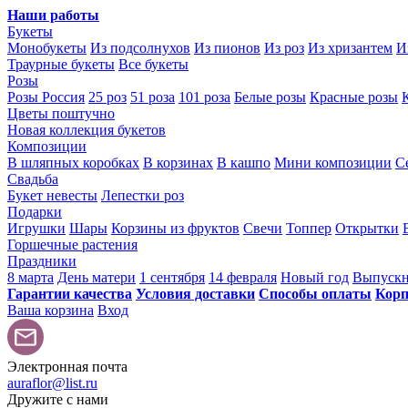
Наши работы
Букеты
Монобукеты
Из подсолнухов
Из пионов
Из роз
Из хризантем
И
Траурные букеты
Все букеты
Розы
Розы Россия
25 роз
51 роза
101 роза
Белые розы
Красные розы
Цветы поштучно
Новая коллекция букетов
Композиции
В шляпных коробках
В корзинах
В кашпо
Мини композиции
С
Свадьба
Букет невесты
Лепестки роз
Подарки
Игрушки
Шары
Корзины из фруктов
Свечи
Топпер
Открытки
Горшечные растения
Праздники
8 марта
День матери
1 сентября
14 февраля
Новый год
Выпуск
Гарантии качества
Условия доставки
Способы оплаты
Корп
Ваша корзина
Вход
Электронная почта
auraflor@list.ru
Дружите с нами