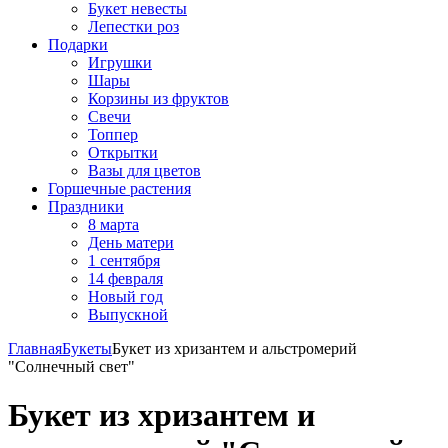
Букет невесты
Лепестки роз
Подарки
Игрушки
Шары
Корзины из фруктов
Свечи
Топпер
Открытки
Вазы для цветов
Горшечные растения
Праздники
8 марта
День матери
1 сентября
14 февраля
Новый год
Выпускной
Главная
Букеты
Букет из хризантем и альстромерий
"Солнечный свет"
Букет из хризантем и