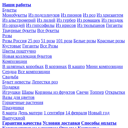
Наши работы
Букеты
Монобукеты
Из подсолнухов
Из пионов
Из роз
Из хризантем
Из альстромерий
Из лилий
Из гербер
Из ромашек
Из гвоздик
Из орхидей
Из гипсофилы
Из ирисов
Из тюльпанов
Гиганты
Траурные букеты
Все букеты
Розы
Розы Россия
25 роз
51 роза
101 роза
Белые розы
Красные розы
Кустовые
Гиганты
Все Розы
Цветы поштучно
Новая коллекция букетов
Композиции
В шляпных коробках
В корзинах
В кашпо
Мини композиции
Сердца
Все композиции
Свадьба
Букет невесты
Лепестки роз
Подарки
Игрушки
Шары
Корзины из фруктов
Свечи
Топпер
Открытки
Вазы для цветов
Горшечные растения
Праздники
8 марта
День матери
1 сентября
14 февраля
Новый год
Выпускной
Гарантии качества
Условия доставки
Способы оплаты