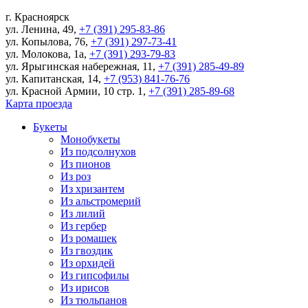
г.
Красноярск
ул. Ленина, 49
,
+7 (391) 295-83-86
ул. Копылова, 76
,
+7 (391) 297-73-41
ул. Молокова, 1а
,
+7 (391) 293-79-83
ул. Ярыгинская набережная, 11
,
+7 (391) 285-49-89
ул. Капитанская, 14
,
+7 (953) 841-76-76
ул. Красной Армии, 10 стр. 1
,
+7 (391) 285-89-68
Карта проезда
Букеты
Монобукеты
Из подсолнухов
Из пионов
Из роз
Из хризантем
Из альстромерий
Из лилий
Из гербер
Из ромашек
Из гвоздик
Из орхидей
Из гипсофилы
Из ирисов
Из тюльпанов