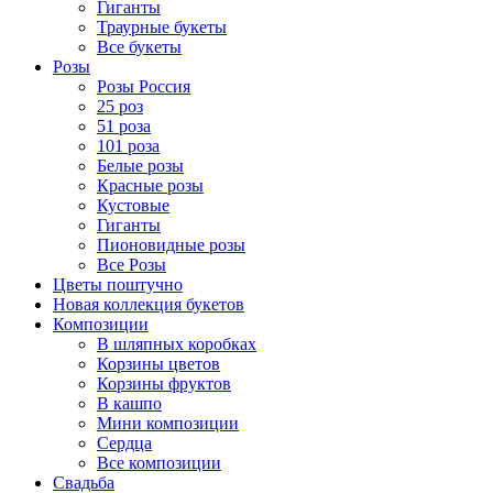
Гиганты
Траурные букеты
Все букеты
Розы
Розы Россия
25 роз
51 роза
101 роза
Белые розы
Красные розы
Кустовые
Гиганты
Пионовидные розы
Все Розы
Цветы поштучно
Новая коллекция букетов
Композиции
В шляпных коробках
Корзины цветов
Корзины фруктов
В кашпо
Мини композиции
Сердца
Все композиции
Свадьба