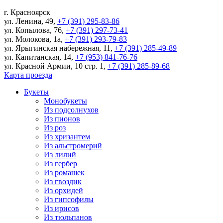
г.
Красноярск
ул. Ленина, 49
,
+7 (391) 295-83-86
ул. Копылова, 76
,
+7 (391) 297-73-41
ул. Молокова, 1а
,
+7 (391) 293-79-83
ул. Ярыгинская набережная, 11
,
+7 (391) 285-49-89
ул. Капитанская, 14
,
+7 (953) 841-76-76
ул. Красной Армии, 10 стр. 1
,
+7 (391) 285-89-68
Карта проезда
Букеты
Монобукеты
Из подсолнухов
Из пионов
Из роз
Из хризантем
Из альстромерий
Из лилий
Из гербер
Из ромашек
Из гвоздик
Из орхидей
Из гипсофилы
Из ирисов
Из тюльпанов