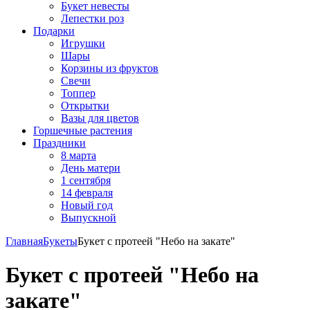
Букет невесты
Лепестки роз
Подарки
Игрушки
Шары
Корзины из фруктов
Свечи
Топпер
Открытки
Вазы для цветов
Горшечные растения
Праздники
8 марта
День матери
1 сентября
14 февраля
Новый год
Выпускной
Главная
Букеты
Букет с протеей "Небо на закате"
Букет с протеей "Небо на
закате"