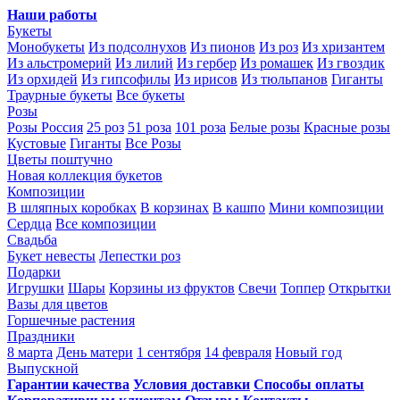
Наши работы
Букеты
Монобукеты
Из подсолнухов
Из пионов
Из роз
Из хризантем
Из альстромерий
Из лилий
Из гербер
Из ромашек
Из гвоздик
Из орхидей
Из гипсофилы
Из ирисов
Из тюльпанов
Гиганты
Траурные букеты
Все букеты
Розы
Розы Россия
25 роз
51 роза
101 роза
Белые розы
Красные розы
Кустовые
Гиганты
Все Розы
Цветы поштучно
Новая коллекция букетов
Композиции
В шляпных коробках
В корзинах
В кашпо
Мини композиции
Сердца
Все композиции
Свадьба
Букет невесты
Лепестки роз
Подарки
Игрушки
Шары
Корзины из фруктов
Свечи
Топпер
Открытки
Вазы для цветов
Горшечные растения
Праздники
8 марта
День матери
1 сентября
14 февраля
Новый год
Выпускной
Гарантии качества
Условия доставки
Способы оплаты