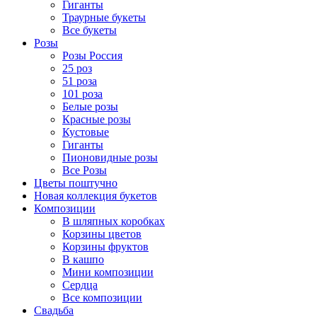
Гиганты
Траурные букеты
Все букеты
Розы
Розы Россия
25 роз
51 роза
101 роза
Белые розы
Красные розы
Кустовые
Гиганты
Пионовидные розы
Все Розы
Цветы поштучно
Новая коллекция букетов
Композиции
В шляпных коробках
Корзины цветов
Корзины фруктов
В кашпо
Мини композиции
Сердца
Все композиции
Свадьба