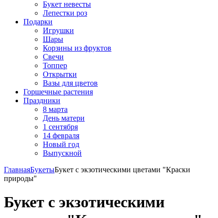
Букет невесты
Лепестки роз
Подарки
Игрушки
Шары
Корзины из фруктов
Свечи
Топпер
Открытки
Вазы для цветов
Горшечные растения
Праздники
8 марта
День матери
1 сентября
14 февраля
Новый год
Выпускной
Главная
Букеты
Букет с экзотическими цветами "Краски
природы"
Букет с экзотическими