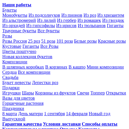
Наши работы
Букеты
Монобукеты
Из подсолнухов
Из пионов
Из роз
Из хризантем
Из альстромерий
Из лилий
Из гербер
Из ромашек
Из гвоздик
Из орхидей
Из гипсофилы
Из ирисов
Из тюльпанов
Гиганты
Траурные букеты
Все букеты
Розы
Розы Россия
25 роз
51 роза
101 роза
Белые розы
Красные розы
Кустовые
Гиганты
Все Розы
Цветы поштучно
Новая коллекция букетов
Композиции
В шляпных коробках
В корзинах
В кашпо
Мини композиции
Сердца
Все композиции
Свадьба
Букет невесты
Лепестки роз
Подарки
Игрушки
Шары
Корзины из фруктов
Свечи
Топпер
Открытки
Вазы для цветов
Горшечные растения
Праздники
8 марта
День матери
1 сентября
14 февраля
Новый год
Выпускной
Гарантии качества
Условия доставки
Способы оплаты