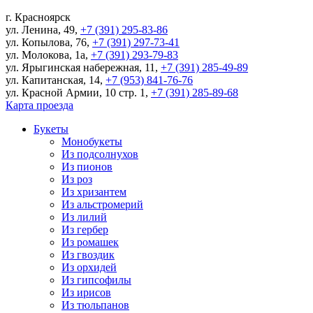
г.
Красноярск
ул. Ленина, 49
,
+7 (391) 295-83-86
ул. Копылова, 76
,
+7 (391) 297-73-41
ул. Молокова, 1а
,
+7 (391) 293-79-83
ул. Ярыгинская набережная, 11
,
+7 (391) 285-49-89
ул. Капитанская, 14
,
+7 (953) 841-76-76
ул. Красной Армии, 10 стр. 1
,
+7 (391) 285-89-68
Карта проезда
Букеты
Монобукеты
Из подсолнухов
Из пионов
Из роз
Из хризантем
Из альстромерий
Из лилий
Из гербер
Из ромашек
Из гвоздик
Из орхидей
Из гипсофилы
Из ирисов
Из тюльпанов