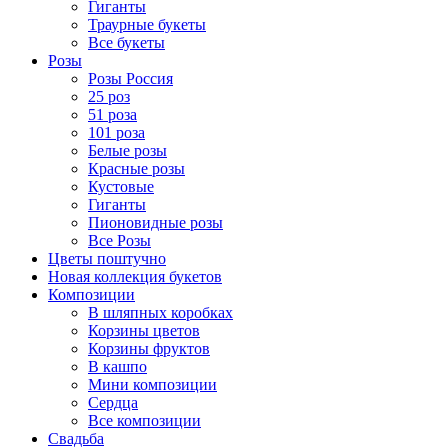
Гиганты
Траурные букеты
Все букеты
Розы
Розы Россия
25 роз
51 роза
101 роза
Белые розы
Красные розы
Кустовые
Гиганты
Пионовидные розы
Все Розы
Цветы поштучно
Новая коллекция букетов
Композиции
В шляпных коробках
Корзины цветов
Корзины фруктов
В кашпо
Мини композиции
Сердца
Все композиции
Свадьба