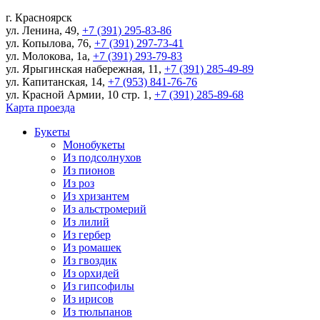
г.
Красноярск
ул. Ленина, 49
,
+7 (391) 295-83-86
ул. Копылова, 76
,
+7 (391) 297-73-41
ул. Молокова, 1а
,
+7 (391) 293-79-83
ул. Ярыгинская набережная, 11
,
+7 (391) 285-49-89
ул. Капитанская, 14
,
+7 (953) 841-76-76
ул. Красной Армии, 10 стр. 1
,
+7 (391) 285-89-68
Карта проезда
Букеты
Монобукеты
Из подсолнухов
Из пионов
Из роз
Из хризантем
Из альстромерий
Из лилий
Из гербер
Из ромашек
Из гвоздик
Из орхидей
Из гипсофилы
Из ирисов
Из тюльпанов