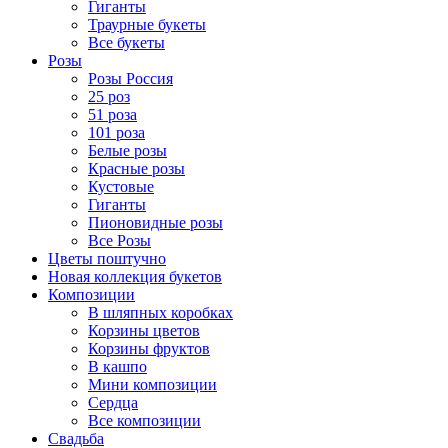
Гиганты
Траурные букеты
Все букеты
Розы
Розы Россия
25 роз
51 роза
101 роза
Белые розы
Красные розы
Кустовые
Гиганты
Пионовидные розы
Все Розы
Цветы поштучно
Новая коллекция букетов
Композиции
В шляпных коробках
Корзины цветов
Корзины фруктов
В кашпо
Мини композиции
Сердца
Все композиции
Свадьба