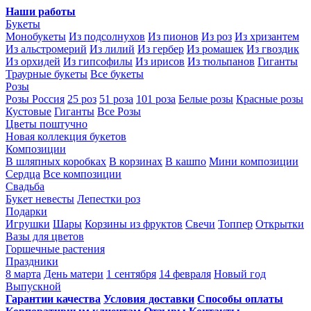
Наши работы
Букеты
Монобукеты
Из подсолнухов
Из пионов
Из роз
Из хризантем
Из альстромерий
Из лилий
Из гербер
Из ромашек
Из гвоздик
Из орхидей
Из гипсофилы
Из ирисов
Из тюльпанов
Гиганты
Траурные букеты
Все букеты
Розы
Розы Россия
25 роз
51 роза
101 роза
Белые розы
Красные розы
Кустовые
Гиганты
Все Розы
Цветы поштучно
Новая коллекция букетов
Композиции
В шляпных коробках
В корзинах
В кашпо
Мини композиции
Сердца
Все композиции
Свадьба
Букет невесты
Лепестки роз
Подарки
Игрушки
Шары
Корзины из фруктов
Свечи
Топпер
Открытки
Вазы для цветов
Горшечные растения
Праздники
8 марта
День матери
1 сентября
14 февраля
Новый год
Выпускной
Гарантии качества
Условия доставки
Способы оплаты