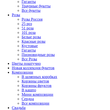
Гиганты
Траурные букеты
Все букеты
Розы
Розы Россия
25 роз
51 роза
101 роза
Белые розы
Красные розы
Кустовые
Гиганты
Пионовидные розы
Все Розы
Цветы поштучно
Новая коллекция букетов
Композиции
В шляпных коробках
Корзины цветов
Корзины фруктов
В кашпо
Мини композиции
Сердца
Все композиции
Свадьба