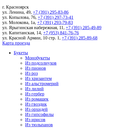
г.
Красноярск
ул. Ленина, 49
,
+7 (391) 295-83-86
ул. Копылова, 76
,
+7 (391) 297-73-41
ул. Молокова, 1а
,
+7 (391) 293-79-83
ул. Ярыгинская набережная, 11
,
+7 (391) 285-49-89
ул. Капитанская, 14
,
+7 (953) 841-76-76
ул. Красной Армии, 10 стр. 1
,
+7 (391) 285-89-68
Карта проезда
Букеты
Монобукеты
Из подсолнухов
Из пионов
Из роз
Из хризантем
Из альстромерий
Из лилий
Из гербер
Из ромашек
Из гвоздик
Из орхидей
Из гипсофилы
Из ирисов
Из тюльпанов