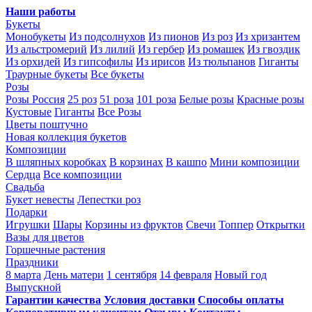
Наши работы
Букеты
Монобукеты
Из подсолнухов
Из пионов
Из роз
Из хризантем
Из альстромерий
Из лилий
Из гербер
Из ромашек
Из гвоздик
Из орхидей
Из гипсофилы
Из ирисов
Из тюльпанов
Гиганты
Траурные букеты
Все букеты
Розы
Розы Россия
25 роз
51 роза
101 роза
Белые розы
Красные розы
Кустовые
Гиганты
Все Розы
Цветы поштучно
Новая коллекция букетов
Композиции
В шляпных коробках
В корзинах
В кашпо
Мини композиции
Сердца
Все композиции
Свадьба
Букет невесты
Лепестки роз
Подарки
Игрушки
Шары
Корзины из фруктов
Свечи
Топпер
Открытки
Вазы для цветов
Горшечные растения
Праздники
8 марта
День матери
1 сентября
14 февраля
Новый год
Выпускной
Гарантии качества
Условия доставки
Способы оплаты