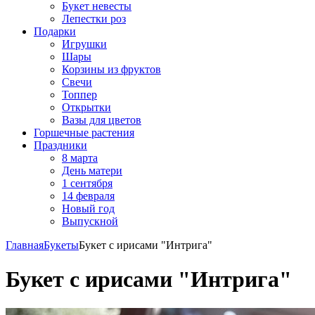
Букет невесты
Лепестки роз
Подарки
Игрушки
Шары
Корзины из фруктов
Свечи
Топпер
Открытки
Вазы для цветов
Горшечные растения
Праздники
8 марта
День матери
1 сентября
14 февраля
Новый год
Выпускной
Главная
Букеты
Букет с ирисами "Интрига"
Букет с ирисами "Интрига"