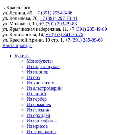
г.
Красноярск
ул. Ленина, 49
,
+7 (391) 295-83-86
ул. Копылова, 76
,
+7 (391) 297-73-41
ул. Молокова, 1а
,
+7 (391) 293-79-83
ул. Ярыгинская набережная, 11
,
+7 (391) 285-49-89
ул. Капитанская, 14
,
+7 (953) 841-76-76
ул. Красной Армии, 10 стр. 1
,
+7 (391) 285-89-68
Карта проезда
Букеты
Монобукеты
Из подсолнухов
Из пионов
Из роз
Из хризантем
Из альстромерий
Из лилий
Из гербер
Из ромашек
Из гвоздик
Из орхидей
Из гипсофилы
Из ирисов
Из тюльпанов