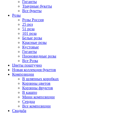
Гиганты
Траурные букеты
Все букеты
Розы
Розы Россия
25 роз
51 роза
101 роза
Белые розы
Красные розы
Кустовые
Гиганты
Пионовидные розы
Все Розы
Цветы поштучно
Новая коллекция букетов
Композиции
В шляпных коробках
Корзины цветов
Корзины фруктов
В кашпо
Мини композиции
Сердца
Все композиции
Свадьба