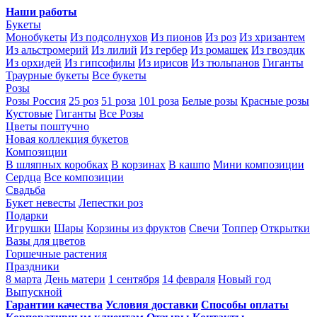
Наши работы
Букеты
Монобукеты
Из подсолнухов
Из пионов
Из роз
Из хризантем
Из альстромерий
Из лилий
Из гербер
Из ромашек
Из гвоздик
Из орхидей
Из гипсофилы
Из ирисов
Из тюльпанов
Гиганты
Траурные букеты
Все букеты
Розы
Розы Россия
25 роз
51 роза
101 роза
Белые розы
Красные розы
Кустовые
Гиганты
Все Розы
Цветы поштучно
Новая коллекция букетов
Композиции
В шляпных коробках
В корзинах
В кашпо
Мини композиции
Сердца
Все композиции
Свадьба
Букет невесты
Лепестки роз
Подарки
Игрушки
Шары
Корзины из фруктов
Свечи
Топпер
Открытки
Вазы для цветов
Горшечные растения
Праздники
8 марта
День матери
1 сентября
14 февраля
Новый год
Выпускной
Гарантии качества
Условия доставки
Способы оплаты