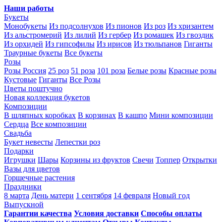
Наши работы
Букеты
Монобукеты
Из подсолнухов
Из пионов
Из роз
Из хризантем
Из альстромерий
Из лилий
Из гербер
Из ромашек
Из гвоздик
Из орхидей
Из гипсофилы
Из ирисов
Из тюльпанов
Гиганты
Траурные букеты
Все букеты
Розы
Розы Россия
25 роз
51 роза
101 роза
Белые розы
Красные розы
Кустовые
Гиганты
Все Розы
Цветы поштучно
Новая коллекция букетов
Композиции
В шляпных коробках
В корзинах
В кашпо
Мини композиции
Сердца
Все композиции
Свадьба
Букет невесты
Лепестки роз
Подарки
Игрушки
Шары
Корзины из фруктов
Свечи
Топпер
Открытки
Вазы для цветов
Горшечные растения
Праздники
8 марта
День матери
1 сентября
14 февраля
Новый год
Выпускной
Гарантии качества
Условия доставки
Способы оплаты