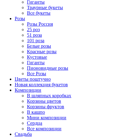
Гиганты
Траурные букеты
Все букеты
Розы
Розы Россия
25 роз
51 роза
101 роза
Белые розы
Красные розы
Кустовые
Гиганты
Пионовидные розы
Все Розы
Цветы поштучно
Новая коллекция букетов
Композиции
В шляпных коробках
Корзины цветов
Корзины фруктов
В кашпо
Мини композиции
Сердца
Все композиции
Свадьба