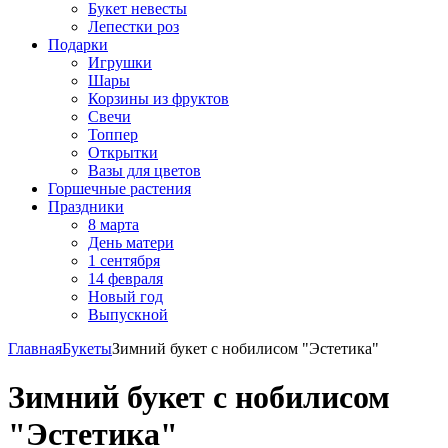
Букет невесты
Лепестки роз
Подарки
Игрушки
Шары
Корзины из фруктов
Свечи
Топпер
Открытки
Вазы для цветов
Горшечные растения
Праздники
8 марта
День матери
1 сентября
14 февраля
Новый год
Выпускной
Главная
Букеты
Зимний букет с нобилисом "Эстетика"
Зимний букет с нобилисом
"Эстетика"