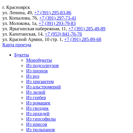
г.
Красноярск
ул. Ленина, 49
,
+7 (391) 295-83-86
ул. Копылова, 76
,
+7 (391) 297-73-41
ул. Молокова, 1а
,
+7 (391) 293-79-83
ул. Ярыгинская набережная, 11
,
+7 (391) 285-49-89
ул. Капитанская, 14
,
+7 (953) 841-76-76
ул. Красной Армии, 10 стр. 1
,
+7 (391) 285-89-68
Карта проезда
Букеты
Монобукеты
Из подсолнухов
Из пионов
Из роз
Из хризантем
Из альстромерий
Из лилий
Из гербер
Из ромашек
Из гвоздик
Из орхидей
Из гипсофилы
Из ирисов
Из тюльпанов