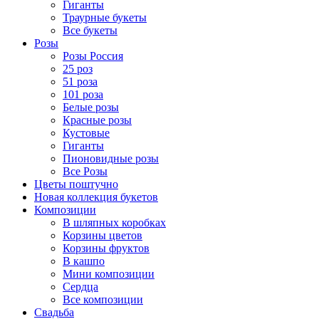
Гиганты
Траурные букеты
Все букеты
Розы
Розы Россия
25 роз
51 роза
101 роза
Белые розы
Красные розы
Кустовые
Гиганты
Пионовидные розы
Все Розы
Цветы поштучно
Новая коллекция букетов
Композиции
В шляпных коробках
Корзины цветов
Корзины фруктов
В кашпо
Мини композиции
Сердца
Все композиции
Свадьба