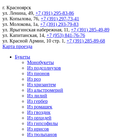
г.
Красноярск
ул. Ленина, 49
,
+7 (391) 295-83-86
ул. Копылова, 76
,
+7 (391) 297-73-41
ул. Молокова, 1а
,
+7 (391) 293-79-83
ул. Ярыгинская набережная, 11
,
+7 (391) 285-49-89
ул. Капитанская, 14
,
+7 (953) 841-76-76
ул. Красной Армии, 10 стр. 1
,
+7 (391) 285-89-68
Карта проезда
Букеты
Монобукеты
Из подсолнухов
Из пионов
Из роз
Из хризантем
Из альстромерий
Из лилий
Из гербер
Из ромашек
Из гвоздик
Из орхидей
Из гипсофилы
Из ирисов
Из тюльпанов