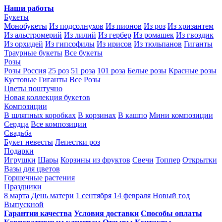
Наши работы
Букеты
Монобукеты
Из подсолнухов
Из пионов
Из роз
Из хризантем
Из альстромерий
Из лилий
Из гербер
Из ромашек
Из гвоздик
Из орхидей
Из гипсофилы
Из ирисов
Из тюльпанов
Гиганты
Траурные букеты
Все букеты
Розы
Розы Россия
25 роз
51 роза
101 роза
Белые розы
Красные розы
Кустовые
Гиганты
Все Розы
Цветы поштучно
Новая коллекция букетов
Композиции
В шляпных коробках
В корзинах
В кашпо
Мини композиции
Сердца
Все композиции
Свадьба
Букет невесты
Лепестки роз
Подарки
Игрушки
Шары
Корзины из фруктов
Свечи
Топпер
Открытки
Вазы для цветов
Горшечные растения
Праздники
8 марта
День матери
1 сентября
14 февраля
Новый год
Выпускной
Гарантии качества
Условия доставки
Способы оплаты