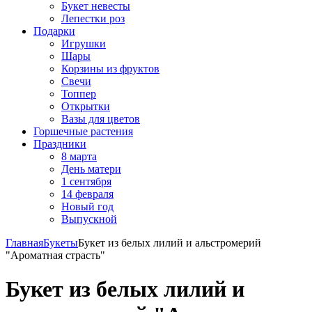
Букет невесты
Лепестки роз
Подарки
Игрушки
Шары
Корзины из фруктов
Свечи
Топпер
Открытки
Вазы для цветов
Горшечные растения
Праздники
8 марта
День матери
1 сентября
14 февраля
Новый год
Выпускной
Главная
Букеты
Букет из белых лилий и альстромерий
"Ароматная страсть"
Букет из белых лилий и