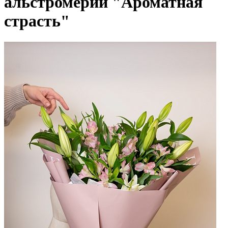
альстромерий "Ароматная
страсть"