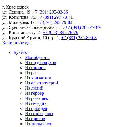
г.
Красноярск
ул. Ленина, 49
,
+7 (391) 295-83-86
ул. Копылова, 76
,
+7 (391) 297-73-41
ул. Молокова, 1а
,
+7 (391) 293-79-83
ул. Ярыгинская набережная, 11
,
+7 (391) 285-49-89
ул. Капитанская, 14
,
+7 (953) 841-76-76
ул. Красной Армии, 10 стр. 1
,
+7 (391) 285-89-68
Карта проезда
Букеты
Монобукеты
Из подсолнухов
Из пионов
Из роз
Из хризантем
Из альстромерий
Из лилий
Из гербер
Из ромашек
Из гвоздик
Из орхидей
Из гипсофилы
Из ирисов
Из тюльпанов