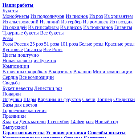
Наши работы
Букеты
Монобукеты
Из подсолнухов
Из пионов
Из роз
Из хризантем
Из альстромерий
Из лилий
Из гербер
Из ромашек
Из гвоздик
Из орхидей
Из гипсофилы
Из ирисов
Из тюльпанов
Гиганты
Траурные букеты
Все букеты
Розы
Розы Россия
25 роз
51 роза
101 роза
Белые розы
Красные розы
Кустовые
Гиганты
Все Розы
Цветы поштучно
Новая коллекция букетов
Композиции
В шляпных коробках
В корзинах
В кашпо
Мини композиции
Сердца
Все композиции
Свадьба
Букет невесты
Лепестки роз
Подарки
Игрушки
Шары
Корзины из фруктов
Свечи
Топпер
Открытки
Вазы для цветов
Горшечные растения
Праздники
8 марта
День матери
1 сентября
14 февраля
Новый год
Выпускной
Гарантии качества
Условия доставки
Способы оплаты