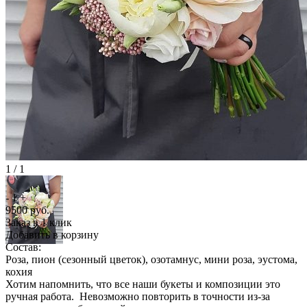
1 / 1
-
1
+
9500
руб.
Заказ в 1 клик
Добавить в корзину
Состав:
Роза, пион (сезонный цветок), озотамнус, мини роза, эустома,
кохия
Хотим напомнить, что все наши букеты и композиции это
ручная работа. Невозможно повторить в точности из-за