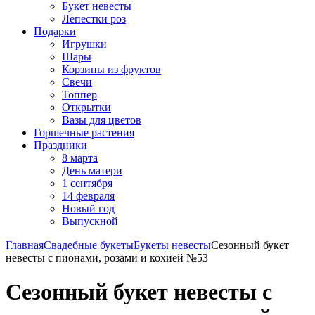
Букет невесты
Лепестки роз
Подарки
Игрушки
Шары
Корзины из фруктов
Свечи
Топпер
Открытки
Вазы для цветов
Горшечные растения
Праздники
8 марта
День матери
1 сентября
14 февраля
Новый год
Выпускной
Главная
Свадебные букеты
Букеты невесты
Сезонный букет
невесты с пионами, розами и кохией №53
Сезонный букет невесты с