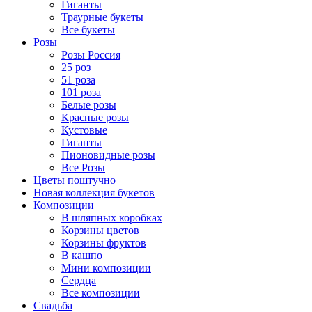
Гиганты
Траурные букеты
Все букеты
Розы
Розы Россия
25 роз
51 роза
101 роза
Белые розы
Красные розы
Кустовые
Гиганты
Пионовидные розы
Все Розы
Цветы поштучно
Новая коллекция букетов
Композиции
В шляпных коробках
Корзины цветов
Корзины фруктов
В кашпо
Мини композиции
Сердца
Все композиции
Свадьба