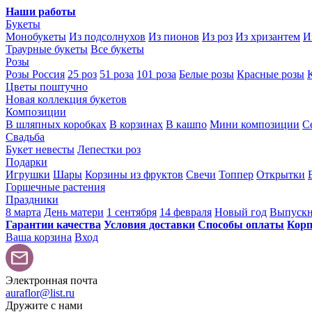
Наши работы
Букеты
Монобукеты
Из подсолнухов
Из пионов
Из роз
Из хризантем
И
Траурные букеты
Все букеты
Розы
Розы Россия
25 роз
51 роза
101 роза
Белые розы
Красные розы
Цветы поштучно
Новая коллекция букетов
Композиции
В шляпных коробках
В корзинах
В кашпо
Мини композиции
С
Свадьба
Букет невесты
Лепестки роз
Подарки
Игрушки
Шары
Корзины из фруктов
Свечи
Топпер
Открытки
Горшечные растения
Праздники
8 марта
День матери
1 сентября
14 февраля
Новый год
Выпуск
Гарантии качества
Условия доставки
Способы оплаты
Корп
Ваша корзина
Вход
Электронная почта
auraflor@list.ru
Дружите с нами