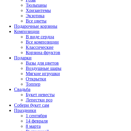
Тюльпаны
Хризантемы
Экзотика
Все цветы
Подарочные корзины
Композиции
В виде сердца
Все композиции
Классические
Корзина фруктов
Подарки
Вазы для цветов
Воздушные шары
Мягкие игрушки
Открытки
Топпер
Свадьба
Букет невесты
Лепестки роз
Собери букет сам
Праздники
1 сентября
14 февраля
8 марта