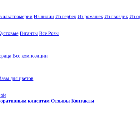
з альстромерий
Из лилий
Из гербер
Из ромашек
Из гвоздик
Из о
Кустовые
Гиганты
Все Розы
ердца
Все композиции
Вазы для цветов
ной
оративным клиентам
Отзывы
Контакты