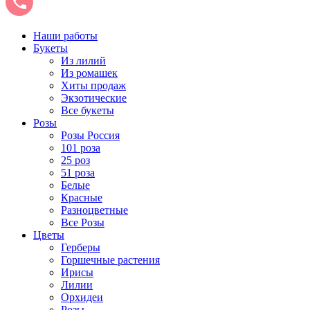
Наши работы
Букеты
Из лилий
Из ромашек
Хиты продаж
Экзотические
Все букеты
Розы
Розы Россия
101 роза
25 роз
51 роза
Белые
Красные
Разноцветные
Все Розы
Цветы
Герберы
Горшечные растения
Ирисы
Лилии
Орхидеи
Розы